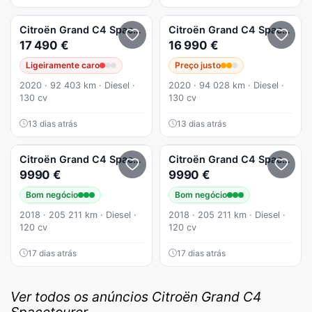
Citroën
Grand C4 Spacetourer
Citroën
1.5 BlueHDi Origins
Grand C4 Spacetourer
17 490 €
16 990 €
Ligeiramente caro
Preço justo
2020 · 92 403 km · Diesel ·
2020 · 94 028 km · Diesel ·
130 cv
130 cv
13 dias atrás
13 dias atrás
Citroën
Grand C4 Spacetourer
Citroën
1.6 BlueHDi Ripcurl
Grand C4 Spacetourer
9990 €
9990 €
Bom negócio
Bom negócio
2018 · 205 211 km · Diesel ·
2018 · 205 211 km · Diesel ·
120 cv
120 cv
17 dias atrás
17 dias atrás
Ver todos os anúncios Citroën Grand C4
Spacetourer