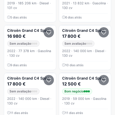
2019 · 185 206 km · Diesel ·
2021 · 13 832 km · Gasolina ·
131 cv
130 cv
5 dias atrás
6 dias atrás
Citroën
Grand C4 Spacetourer
Citroën
1.2 PureTech Origins
Grand C4 Spacetourer
16 980 €
17 800 €
Sem avaliação
Sem avaliação
2022 · 77 378 km · Gasolina
2022 · 140 000 km · Diesel ·
· 130 cv
130 cv
9 dias atrás
10 dias atrás
Citroën
Grand C4 Spacetourer
Citroën
1.5 BlueHDi Shine EAT8
Grand C4 Spacetourer
17 800 €
12 500 €
Sem avaliação
Bom negócio
2022 · 140 000 km · Diesel ·
2019 · 59 000 km · Gasolina
130 cv
· 130 cv
11 dias atrás
11 dias atrás