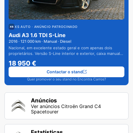
XS AUTO
· ANÚNCIO PATROCINADO
Audi A3 1.6 TDI S-Line
2016
·
121 000
km · Manual · Diesel
Nacional, em excelente estado geral e com apenas dois
proprietários. Versão S-Line interior e exterior, caixa manual
de 6 velocidades e vários extras.
18 950
€
Contactar o stand
Quer promover o seu stand no Encontra Carros?
Anúncios
Ver anúncios Citroën Grand C4
Spacetourer
Estatísticas