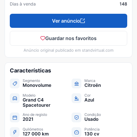
Dias à venda
148
Ver anúncio
Guardar nos favoritos
Anúncio original publicado em
standvirtual.com
Características
Segmento
Marca
Monovolume
Citroën
Modelo
Cor
Grand C4
Azul
Spacetourer
Ano de registo
Condição
2021
Usado
Quilómetros
Potência
127 000 km
130 cv