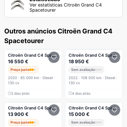
Ver estatísticas Citroën Grand C4
Spacetourer
Outros anúncios Citroën Grand C4
Spacetourer
Citroën
Grand C4 Spacetourer
Citroën
1.5 BlueHDi Shine
Grand C4 Spacetourer
16 550 €
18 950 €
Preço justo
Sem avaliação
2020 · 85 000 km · Diesel ·
2022 · 108 000 km · Diesel ·
130 cv
130 cv
2 dias atrás
4 dias atrás
Citroën
Grand C4 Spacetourer
Citroën
BlueHDi 130 Stop&Start LIVE
Grand C4 Spacetourer
13 900 €
15 000 €
Preço justo
Sem avaliação