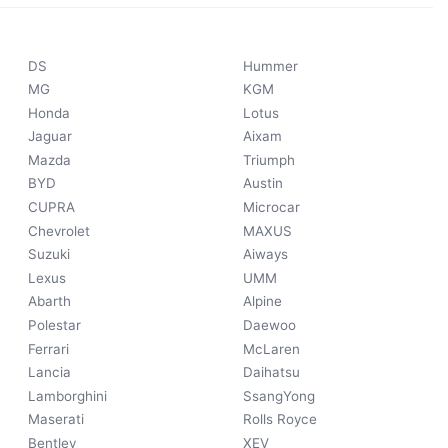
DS
Hummer
MG
KGM
Honda
Lotus
Jaguar
Aixam
Mazda
Triumph
BYD
Austin
CUPRA
Microcar
Chevrolet
MAXUS
Suzuki
Aiways
Lexus
UMM
Abarth
Alpine
Polestar
Daewoo
Ferrari
McLaren
Lancia
Daihatsu
Lamborghini
SsangYong
Maserati
Rolls Royce
Bentley
XEV