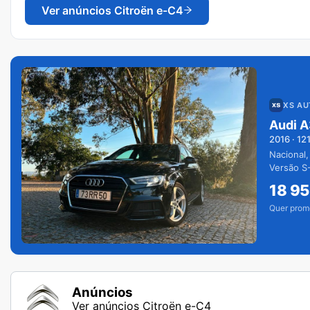
Ver anúncios
Citroën e-C4
XS A
Audi A
2016
·
12
Nacional,
Versão S-
extras.
18 9
Quer prom
Anúncios
Ver anúncios Citroën e-C4