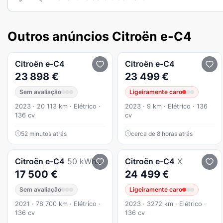
Outros anúncios Citroën e-C4
Citroën
e-C4
Citroën
e-C4
23 898 €
23 499 €
Sem avaliação
Ligeiramente caro
2023 · 20 113 km · Elétrico ·
2023 · 9 km · Elétrico · 136
136 cv
cv
52 minutos atrás
cerca de 8 horas atrás
Citroën
e-C4
50 kWh Feel Pack
Citroën
e-C4
X
17 500 €
24 499 €
Sem avaliação
Ligeiramente caro
2021 · 78 700 km · Elétrico ·
2023 · 3272 km · Elétrico ·
136 cv
136 cv