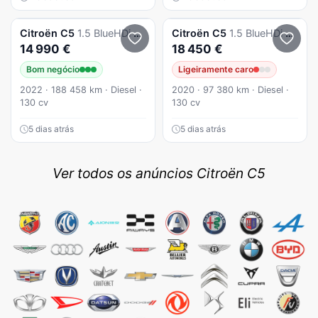
Citroën
C5
1.5 BlueHDi Feel Business
Citroën
C5
1.5 BlueHDi Shine Pack EAT8
14 990 €
18 450 €
Bom negócio
Ligeiramente caro
2022 · 188 458 km · Diesel ·
2020 · 97 380 km · Diesel ·
130 cv
130 cv
5 dias atrás
5 dias atrás
Ver todos os anúncios Citroën C5