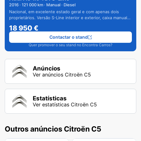
2016
·
121 000
km · Manual · Diesel
Nacional, em excelente estado geral e com apenas dois
proprietários. Versão S-Line interior e exterior, caixa manual
de 6 velocidades e vários extras.
18 950
€
Contactar o stand
Quer promover o seu stand no Encontra Carros?
Anúncios
Ver anúncios Citroën C5
Estatísticas
Ver estatísticas Citroën C5
Outros anúncios Citroën C5