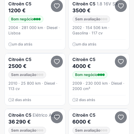
Citroën
C5
Citroën
C5
1.8 16V SX
1200 €
3500 €
Bom negócio
Sem avaliação
2004 · 281 000 km · Diesel ·
2002 · 154 506 km ·
Lisboa
Gasolina · 117 cv
um dia atrás
um dia atrás
Citroën
C5
Citroën
C5
2500 €
4000 €
Sem avaliação
Bom negócio
2010 · 25 800 km · Diesel ·
2009 · 230 000 km · Diesel ·
113 cv
2000 cm³
2 dias atrás
2 dias atrás
Citroën
C5
Elétrico Autonomia Longa Auto Max
Citroën
C5
36 290 €
6000 €
Sem avaliação
Sem avaliação