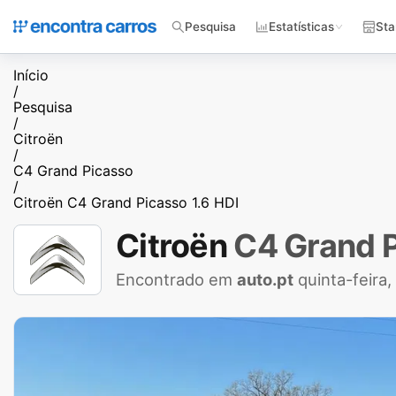
Pesquisa
Estatísticas
Sta
Início
/
Pesquisa
/
Citroën
/
C4 Grand Picasso
/
Citroën C4 Grand Picasso 1.6 HDI
Citroën
C4 Grand 
Encontrado em
auto.pt
quinta-feira,