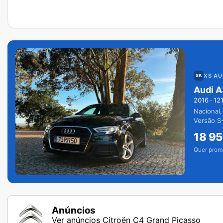
XS A
Audi A
2016
·
12
Nacional,
Versão S-
extras.
18 9
Quer prom
Anúncios
Ver anúncios Citroën C4 Grand Picasso