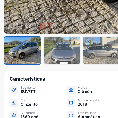
Características
Segmento
Marca
SUV/TT
Citroën
Cor
Ano de registo
Cinzento
2018
Cilindrada
Transmissão
1560 cm³
Automática