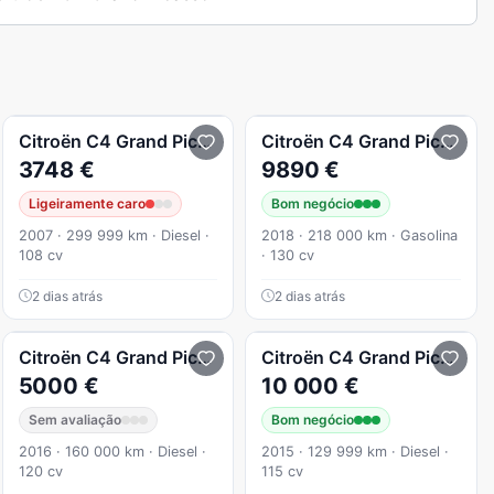
1.6 HDi Exclusive
Citroën
C4 Grand Picasso
Picasso
Citroën
C4 Grand Picasso
3748 €
9890 €
Ligeiramente caro
Bom negócio
2007 · 299 999 km · Diesel ·
2018 · 218 000 km · Gasolina
108 cv
· 130 cv
2 dias atrás
2 dias atrás
Citroën
C4 Grand Picasso
1.6 BlueHDi Feel EAT6
Citroën
C4 Grand Picasso
5000 €
10 000 €
Sem avaliação
Bom negócio
2016 · 160 000 km · Diesel ·
2015 · 129 999 km · Diesel ·
120 cv
115 cv