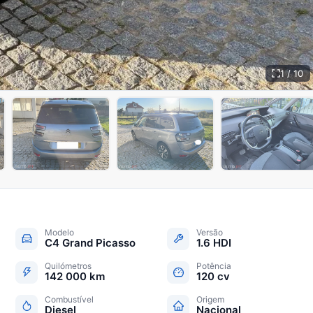
1 / 10
+
5
Modelo
Versão
C4 Grand Picasso
1.6 HDI
Quilómetros
Potência
142 000 km
120 cv
Combustível
Origem
Diesel
Nacional