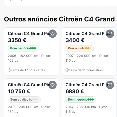
Outros anúncios Citroën C4 Grand
Citroën
C4 Grand Picasso
Citroën
C4 Grand Picasso
3350 €
3400 €
Bom negócio
Preço justo
2006 · 182 000 km · Diesel ·
2007 · 226 000 km · Diesel ·
109 cv
110 cv
cerca de 17 horas atrás
cerca de 21 horas atrás
Citroën
C4 Grand Picasso
2.0 BlueHDi Exclusive EAT6
Citroën
C4 Grand Picasso
10 750 €
6880 €
Sem avaliação
Bom negócio
2015 · 205 000 km · Diesel ·
2014 · 235 930 km · Diesel ·
150 cv
115 cv