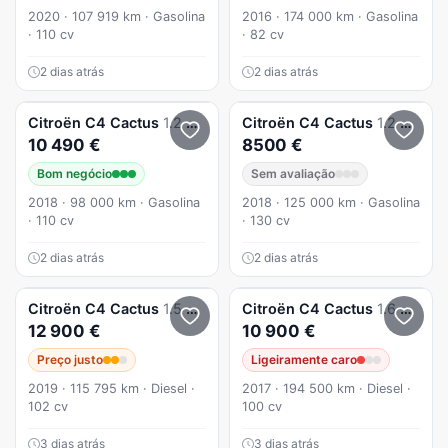
2020 · 107 919 km · Gasolina
2016 · 174 000 km · Gasolina
· 110 cv
· 82 cv
2 dias atrás
2 dias atrás
Citroën
C4 Cactus
1.2 PureTech Shine
Citroën
C4 Cactus
1.2 PureTech Shine
10 490 €
8500 €
Bom negócio
Sem avaliação
2018 · 98 000 km · Gasolina
2018 · 125 000 km · Gasolina
· 110 cv
· 130 cv
2 dias atrás
2 dias atrás
Citroën
C4 Cactus
1.5 BlueHDi Shine
Citroën
C4 Cactus
1.6 BlueHDi Rip Curl
12 900 €
10 900 €
Preço justo
Ligeiramente caro
2019 · 115 795 km · Diesel ·
2017 · 194 500 km · Diesel ·
102 cv
100 cv
3 dias atrás
3 dias atrás