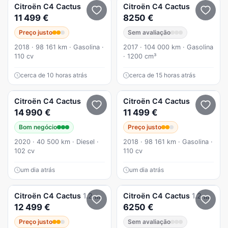
Citroën
C4 Cactus
Citroën
C4 Cactus
11 499 €
8250 €
Preço justo
Sem avaliação
2018 · 98 161 km · Gasolina ·
2017 · 104 000 km · Gasolina
110 cv
· 1200 cm³
cerca de 10 horas atrás
cerca de 15 horas atrás
Citroën
C4 Cactus
Citroën
C4 Cactus
14 990 €
11 499 €
Bom negócio
Preço justo
2020 · 40 500 km · Diesel ·
2018 · 98 161 km · Gasolina ·
102 cv
110 cv
um dia atrás
um dia atrás
Citroën
C4 Cactus
1.2 PureTech Feel Business
Citroën
C4 Cactus
1.2 PureTech Feel
12 499 €
6250 €
Preço justo
Sem avaliação