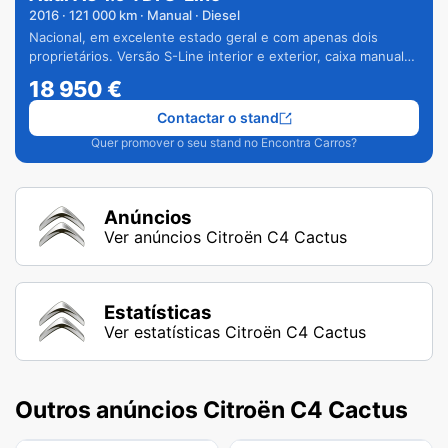
2016
·
121 000
km · Manual · Diesel
Nacional, em excelente estado geral e com apenas dois
proprietários. Versão S-Line interior e exterior, caixa manual
de 6 velocidades e vários extras.
18 950
€
Contactar o stand
Quer promover o seu stand no Encontra Carros?
Anúncios
Ver anúncios Citroën C4 Cactus
Estatísticas
Ver estatísticas Citroën C4 Cactus
Outros anúncios Citroën C4 Cactus