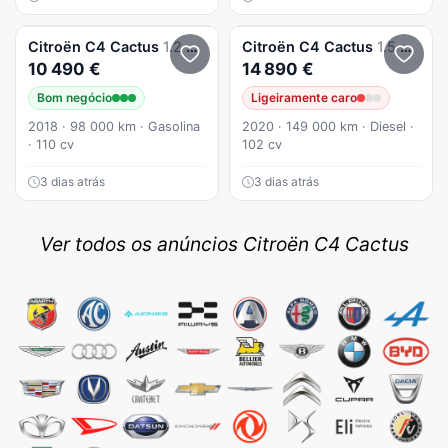
Citroën
C4 Cactus
1.2 PureTech Shine
Citroën
C4 Cactus
1.5 BlueHDi Feel Pack
10 490 €
14 890 €
Bom negócio
Ligeiramente caro
2018 · 98 000 km · Gasolina
2020 · 149 000 km · Diesel ·
· 110 cv
102 cv
3 dias atrás
3 dias atrás
Ver todos os anúncios Citroën C4 Cactus