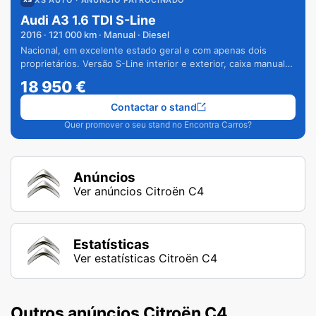
Audi A3 1.6 TDI S-Line
2016
·
121 000
km · Manual · Diesel
Nacional, em excelente estado geral e com apenas dois
proprietários. Versão S-Line interior e exterior, caixa manual
de 6 velocidades e vários extras.
18 950
€
Contactar o stand
Quer promover o seu stand no Encontra Carros?
Anúncios
Ver anúncios Citroën C4
Estatísticas
Ver estatísticas Citroën C4
Outros anúncios Citroën C4