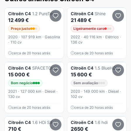
Citroën
C4
1.2 PureTech Feel Business
Citroën
C4
Shine
12 499 €
21 489 €
Preço justo
Ligeiramente caro
2020 · 107 919 km · Gasolina
2022 · 40 116 km · Elétrico ·
· 110 cv
136 cv
cerca de 20 horas atrás
cerca de 20 horas atrás
Citroën
C4
SPACETOURER
Citroën
C4
1.5 BlueHDi Feel Pack
15 000 €
15 600 €
Bom negócio
Sem avaliação
2021 · 127 000 km · Diesel ·
2020 · 149 000 km · Diesel ·
130 cv
102 cv
cerca de 20 horas atrás
cerca de 20 horas atrás
Citroën
C4
1.6 HDi SX
Citroën
C4
1.6 hdi
710 €
2650 €