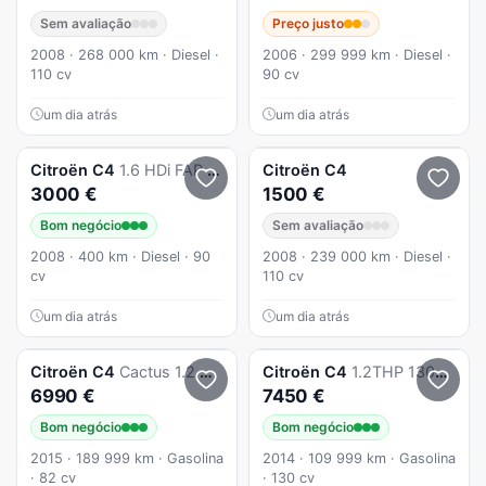
Sem avaliação
Preço justo
2008 · 268 000 km · Diesel ·
2006 · 299 999 km · Diesel ·
110 cv
90 cv
um dia atrás
um dia atrás
Citroën
C4
1.6 HDi FAP Advance
Citroën
C4
3000 €
1500 €
Bom negócio
Sem avaliação
2008 · 400 km · Diesel · 90
2008 · 239 000 km · Diesel ·
cv
110 cv
um dia atrás
um dia atrás
Citroën
C4
Cactus 1.2 Nacional
Citroën
C4
1.2THP 130cv 100.000km 10/2014
6990 €
7450 €
Bom negócio
Bom negócio
2015 · 189 999 km · Gasolina
2014 · 109 999 km · Gasolina
· 82 cv
· 130 cv