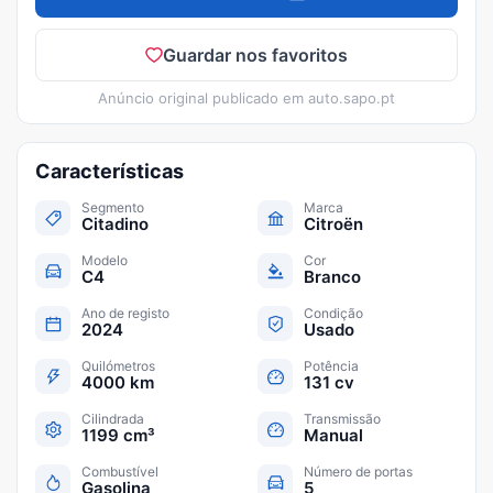
Guardar nos favoritos
Anúncio original publicado em
auto.sapo.pt
Características
Segmento
Marca
Citadino
Citroën
Modelo
Cor
C4
Branco
Ano de registo
Condição
2024
Usado
Quilómetros
Potência
4000 km
131 cv
Cilindrada
Transmissão
1199 cm³
Manual
Combustível
Número de portas
Gasolina
5