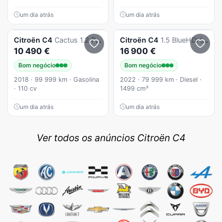
um dia atrás
um dia atrás
Citroën
C4
Cactus 1.2 PureTech Shine
Citroën
C4
1.5 BlueHDi (DIESEL) Feel Pack
10 490 €
16 900 €
Bom negócio
Bom negócio
2018 · 99 999 km · Gasolina
2022 · 79 999 km · Diesel ·
· 110 cv
1499 cm³
um dia atrás
um dia atrás
Ver todos os anúncios Citroën C4