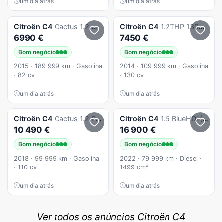
um dia atrás
um dia atrás
Citroën
C4
Cactus 1.2 Nacional
Citroën
C4
1.2THP 130cv 100.000km 10/2014
6990 €
7450 €
Bom negócio
Bom negócio
2015 · 189 999 km · Gasolina
2014 · 109 999 km · Gasolina
· 82 cv
· 130 cv
um dia atrás
um dia atrás
Citroën
C4
Cactus 1.2 PureTech Shine
Citroën
C4
1.5 BlueHDi (DIESEL) Feel Pack
10 490 €
16 900 €
Bom negócio
Bom negócio
2018 · 99 999 km · Gasolina
2022 · 79 999 km · Diesel ·
· 110 cv
1499 cm³
um dia atrás
um dia atrás
Ver todos os anúncios Citroën C4