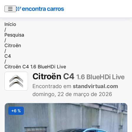
Início
/
Pesquisa
/
Citroën
/
C4
/
Citroën C4 1.6 BlueHDi Live
Citroën
C4
1.6 BlueHDi Live
Encontrado em
standvirtual.com
domingo, 22 de março de 2026
+6 %