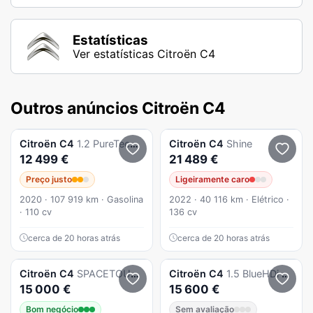
Estatísticas
Ver estatísticas Citroën C4
Outros anúncios Citroën C4
Citroën
C4
1.2 PureTech Feel Business
Citroën
C4
Shine
12 499 €
21 489 €
Preço justo
Ligeiramente caro
2020 · 107 919 km · Gasolina
2022 · 40 116 km · Elétrico ·
· 110 cv
136 cv
cerca de 20 horas atrás
cerca de 20 horas atrás
Citroën
C4
SPACETOURER
Citroën
C4
1.5 BlueHDi Feel Pack
15 000 €
15 600 €
Bom negócio
Sem avaliação