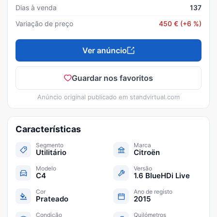
Dias à venda
137
Variação de preço
450
€
(+6 %)
Ver anúncio
Guardar nos favoritos
Anúncio original publicado em
standvirtual.com
Características
Segmento
Marca
Utilitário
Citroën
Modelo
Versão
C4
1.6 BlueHDi Live
Cor
Ano de registo
Prateado
2015
Condição
Quilómetros