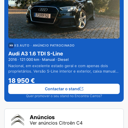
XS AUTO
· ANÚNCIO PATROCINADO
Audi A3 1.6 TDI S-Line
2016
·
121 000
km · Manual · Diesel
Nacional, em excelente estado geral e com apenas dois
proprietários. Versão S-Line interior e exterior, caixa manual
de 6 velocidades e vários extras.
18 950
€
Contactar o stand
Quer promover o seu stand no Encontra Carros?
Anúncios
Ver anúncios Citroën C4