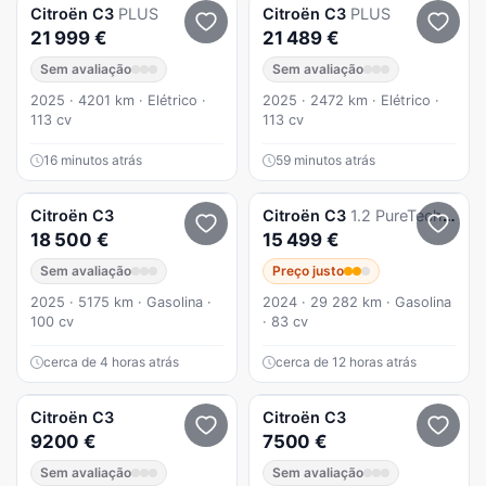
Citroën
C3
PLUS
Citroën
C3
PLUS
21 999 €
21 489 €
Sem avaliação
Sem avaliação
2025 · 4201 km · Elétrico ·
2025 · 2472 km · Elétrico ·
113 cv
113 cv
16 minutos atrás
59 minutos atrás
Citroën
C3
Citroën
C3
1.2 PureTech Max
18 500 €
15 499 €
Sem avaliação
Preço justo
2025 · 5175 km · Gasolina ·
2024 · 29 282 km · Gasolina
100 cv
· 83 cv
cerca de 4 horas atrás
cerca de 12 horas atrás
Citroën
C3
Citroën
C3
9200 €
7500 €
Sem avaliação
Sem avaliação