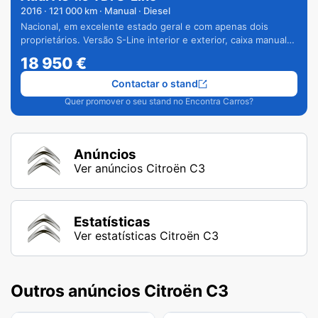
2016
·
121 000
km · Manual · Diesel
Nacional, em excelente estado geral e com apenas dois
proprietários. Versão S-Line interior e exterior, caixa manual
de 6 velocidades e vários extras.
18 950
€
Contactar o stand
Quer promover o seu stand no Encontra Carros?
Anúncios
Ver anúncios Citroën C3
Estatísticas
Ver estatísticas Citroën C3
Outros anúncios Citroën C3