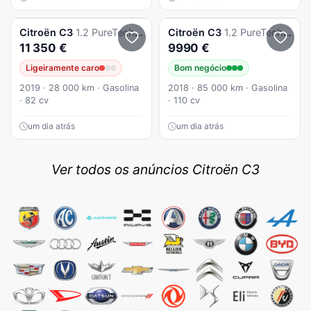
Citroën
C3
1.2 PureTech Feel
Citroën
C3
1.2 PureTech Shine
11 350 €
9990 €
Ligeiramente caro
Bom negócio
2019 · 28 000 km · Gasolina
2018 · 85 000 km · Gasolina
· 82 cv
· 110 cv
um dia atrás
um dia atrás
Ver todos os anúncios Citroën C3