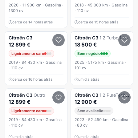
2020 · 11 900 km · Gasolina ·
2018 · 45 000 km · Gasolina
1300 cv
· 110 cv
cerca de 14 horas atrás
cerca de 15 horas atrás
Citroën
C3
Citroën
C3
1.2 Turbo Max
12 899 €
18 500 €
Ligeiramente caro
Bom negócio
2019 · 84 430 km · Gasolina
2025 · 5175 km · Gasolina ·
· 110 cv
101 cv
cerca de 16 horas atrás
um dia atrás
Citroën
C3
Outro
Citroën
C3
1.2 PureTech C-Series
12 899 €
12 900 €
Ligeiramente caro
Sem avaliação
2019 · 84 430 km · Gasolina
2023 · 52 450 km · Gasolina
· 110 cv
· 83 cv
um dia atrás
um dia atrás