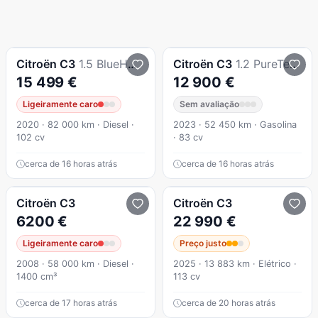
Citroën
C3
1.5 BlueHDi Feel Pack
Citroën
C3
1.2 PureTech C-Series
15 499 €
12 900 €
Ligeiramente caro
Sem avaliação
2020 · 82 000 km · Diesel ·
2023 · 52 450 km · Gasolina
102 cv
· 83 cv
cerca de 16 horas atrás
cerca de 16 horas atrás
Citroën
C3
Citroën
C3
6200 €
22 990 €
Ligeiramente caro
Preço justo
2008 · 58 000 km · Diesel ·
2025 · 13 883 km · Elétrico ·
1400 cm³
113 cv
cerca de 17 horas atrás
cerca de 20 horas atrás