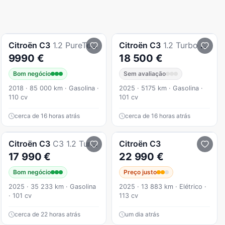
Citroën
C3
1.2 PureTech Shine
Citroën
C3
1.2 Turbo Max
9990 €
18 500 €
Bom negócio
Sem avaliação
2018 · 85 000 km · Gasolina ·
2025 · 5175 km · Gasolina ·
110 cv
101 cv
cerca de 16 horas atrás
cerca de 16 horas atrás
Citroën
C3
C3 1.2 Turbo Max
Citroën
C3
17 990 €
22 990 €
Bom negócio
Preço justo
2025 · 35 233 km · Gasolina
2025 · 13 883 km · Elétrico ·
· 101 cv
113 cv
cerca de 22 horas atrás
um dia atrás