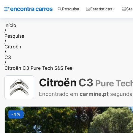
Pesquisa
Estatísticas
Sta
Início
/
Pesquisa
/
Citroën
/
C3
/
Citroën C3 Pure Tech S&S Feel
Citroën
C3
Pure Tec
Encontrado em
carmine.pt
segunda-
-4 %