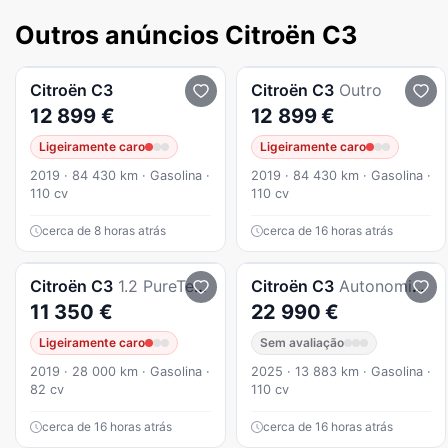
Outros anúncios Citroën C3
Citroën
C3
Citroën
C3
Outro
12 899 €
12 899 €
Ligeiramente caro
Ligeiramente caro
2019 · 84 430 km · Gasolina ·
2019 · 84 430 km · Gasolina ·
110 cv
110 cv
cerca de 8 horas atrás
cerca de 16 horas atrás
Citroën
C3
1.2 PureTech Feel
Citroën
C3
Autonomia Conforto - MAX
11 350 €
22 990 €
Ligeiramente caro
Sem avaliação
2019 · 28 000 km · Gasolina ·
2025 · 13 883 km · Gasolina ·
82 cv
110 cv
cerca de 16 horas atrás
cerca de 16 horas atrás