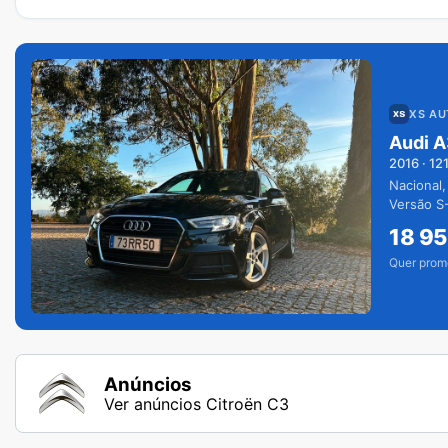
XS A
Audi A
2016
·
12
Nacional,
Versão S-
extras.
18 9
Quer prom
Anúncios
Ver anúncios Citroën C3