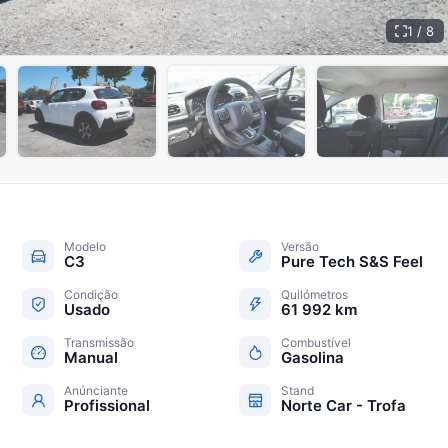
1 / 8
+
3
Modelo
Versão
C3
Pure Tech S&S Feel
Condição
Quilómetros
Usado
61 992 km
Transmissão
Combustível
Manual
Gasolina
Anúnciante
Stand
Profissional
Norte Car - Trofa