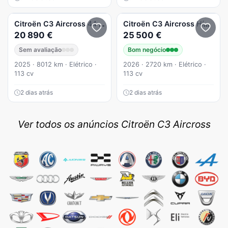
Citroën
C3 Aircross
44 kWh Autonomia Conforto Max
Citroën
C3 Aircross
Híbrido 145cv Automático - MAX
20 890 €
25 500 €
Sem avaliação
Bom negócio
2025 · 8012 km · Elétrico ·
2026 · 2720 km · Elétrico ·
113 cv
113 cv
2 dias atrás
2 dias atrás
Ver todos os anúncios Citroën C3 Aircross