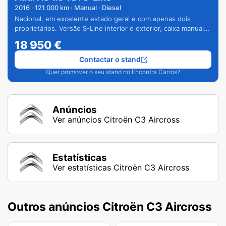
2016
·
121 000
km · Manual · Diesel
Nacional, em excelente estado geral e com apenas dois
proprietários. Versão S-Line interior e exterior, caixa manual
de 6 velocidades e vários extras.
18 950
€
Contactar o stand
Quer promover o seu stand no Encontra Carros?
Anúncios
Ver anúncios Citroën C3 Aircross
Estatísticas
Ver estatísticas Citroën C3 Aircross
Outros anúncios Citroën C3 Aircross