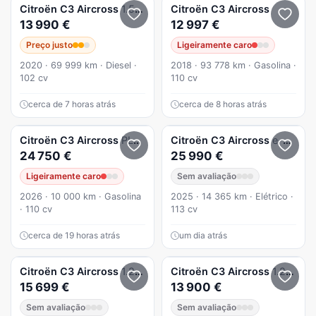
Citroën
C3 Aircross
1.5 102CV HDi Nacional 64.000Kms (Aceito Retoma)
Citroën
C3 Aircross
13 990 €
12 997 €
Preço justo
Ligeiramente caro
2020 · 69 999 km · Diesel ·
2018 · 93 778 km · Gasolina ·
102 cv
110 cv
cerca de 7 horas atrás
cerca de 8 horas atrás
Citroën
C3 Aircross
PLUS
Citroën
C3 Aircross
e-C3 Aircross 44 kWh Autonomia Conforto Max
24 750 €
25 990 €
Ligeiramente caro
Sem avaliação
2026 · 10 000 km · Gasolina
2025 · 14 365 km · Elétrico ·
· 110 cv
113 cv
cerca de 19 horas atrás
um dia atrás
Citroën
C3 Aircross
1.2 PureTech Plus
Citroën
C3 Aircross
1.2 PureTech Feel
15 699 €
13 900 €
Sem avaliação
Sem avaliação