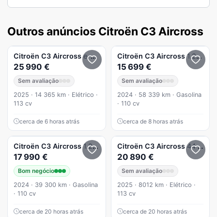
Outros anúncios Citroën C3 Aircross
Citroën
C3 Aircross
e-C3 Aircross 44 kWh Autonomia Conforto Max
Citroën
C3 Aircross
1.2 PureTech Plus
25 990 €
15 699 €
Sem avaliação
Sem avaliação
2025 · 14 365 km · Elétrico ·
2024 · 58 339 km · Gasolina
113 cv
· 110 cv
cerca de 6 horas atrás
cerca de 8 horas atrás
Citroën
C3 Aircross
1.2 PureTech 110 S&S CVM6 You
Citroën
C3 Aircross
44 kWh Autonomia Conforto Max
17 990 €
20 890 €
Bom negócio
Sem avaliação
2024 · 39 300 km · Gasolina
2025 · 8012 km · Elétrico ·
· 110 cv
113 cv
cerca de 20 horas atrás
cerca de 20 horas atrás