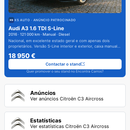
XS AUTO
· ANÚNCIO PATROCINADO
Audi A3 1.6 TDI S-Line
2016
·
121 000
km · Manual · Diesel
Nacional, em excelente estado geral e com apenas dois
proprietários. Versão S-Line interior e exterior, caixa manual
de 6 velocidades e vários extras.
18 950
€
Contactar o stand
Quer promover o seu stand no Encontra Carros?
Anúncios
Ver anúncios Citroën C3 Aircross
Estatísticas
Ver estatísticas Citroën C3 Aircross