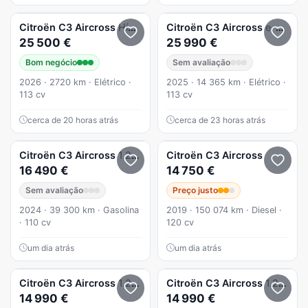
Citroën
C3 Aircross
Híbrido 145cv Automático - MAX
Citroën
C3 Aircross
e-C3 Aircross 44 kWh Autonomia Conforto Max
25 500 €
25 990 €
Bom negócio
Sem avaliação
2026 · 2720 km · Elétrico ·
2025 · 14 365 km · Elétrico ·
113 cv
113 cv
cerca de 20 horas atrás
cerca de 23 horas atrás
Citroën
C3 Aircross
1.2 PureTech 110 S&S CVM6 You
Citroën
C3 Aircross
16 490 €
14 750 €
Sem avaliação
Preço justo
2024 · 39 300 km · Gasolina
2019 · 150 074 km · Diesel ·
· 110 cv
120 cv
um dia atrás
um dia atrás
Citroën
C3 Aircross
1.2 PureTech C-Series
Citroën
C3 Aircross
1.2 PureTech C-Series
14 990 €
14 990 €