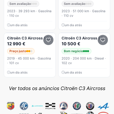
Sem avaliação
Sem avaliação
2023 · 39 293 km · Gasolina
2023 · 51 000 km · Gasolina
· 110 cv
· 110 cv
um dia atrás
um dia atrás
Citroën
C3 Aircross
1.2 PureTech Plus
Citroën
C3 Aircross
1.5 BlueHDi Shine S&S
12 990 €
10 500 €
Preço justo
Bom negócio
2019 · 45 000 km · Gasolina
2020 · 204 000 km · Diesel ·
· 101 cv
102 cv
um dia atrás
um dia atrás
Ver todos os anúncios Citroën C3 Aircross