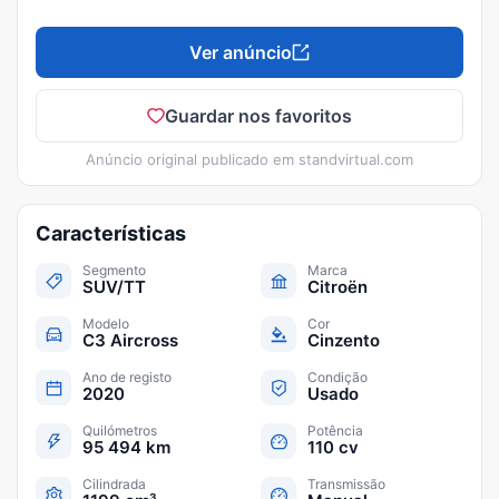
Ver anúncio
Guardar nos favoritos
Anúncio original publicado em
standvirtual.com
Características
Segmento
Marca
SUV/TT
Citroën
Modelo
Cor
C3 Aircross
Cinzento
Ano de registo
Condição
2020
Usado
Quilómetros
Potência
95 494 km
110 cv
Cilindrada
Transmissão