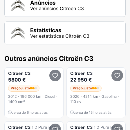
Anúncios
Ver anúncios Citroën C3
Estatísticas
Ver estatísticas Citroën C3
Outros anúncios Citroën C3
Citroën
C3
Citroën
C3
5800 €
22 950 €
Preço justo
Preço justo
2012 · 196 000 km · Diesel ·
2026 · 4214 km · Gasolina ·
1400 cm³
110 cv
cerca de 6 horas atrás
cerca de 15 horas atrás
Citroën
C3
1.2 PureTech Shine
Citroën
C3
1.2 PureTech Plus