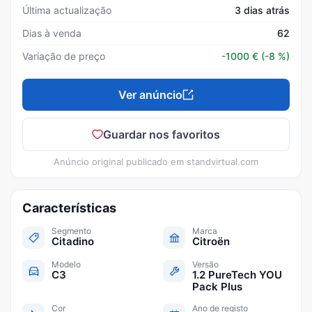
Última actualização
3 dias atrás
Dias à venda
62
Variação de preço
-1000
€
(-8 %)
Ver anúncio
Guardar nos favoritos
Anúncio original publicado em
standvirtual.com
Características
Segmento
Marca
Citadino
Citroën
Modelo
Versão
C3
1.2 PureTech YOU
Pack Plus
Cor
Ano de registo