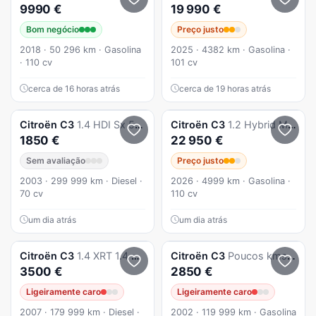
9990 €
19 990 €
Bom negócio
Preço justo
2018 · 50 296 km · Gasolina
2025 · 4382 km · Gasolina ·
· 110 cv
101 cv
cerca de 16 horas atrás
cerca de 19 horas atrás
Citroën
C3
1.4 HDI Sx 5Lugares
Citroën
C3
1.2 Hybrid Max e-DSC6
1850 €
22 950 €
Sem avaliação
Preço justo
2003 · 299 999 km · Diesel ·
2026 · 4999 km · Gasolina ·
70 cv
110 cv
um dia atrás
um dia atrás
Citroën
C3
1.4 XRT 1.4 DIESEL 75 CV CROSS COUNTRY (edição especial)
Citroën
C3
Poucos kms(117.500kms)MUITO ESTIMADO
3500 €
2850 €
Ligeiramente caro
Ligeiramente caro
2007 · 179 999 km · Diesel ·
2002 · 119 999 km · Gasolina