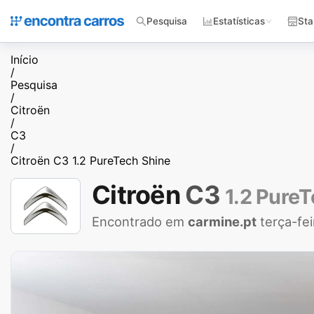
Pesquisa
Estatísticas
Sta
Início
/
Pesquisa
/
Citroën
/
C3
/
Citroën C3 1.2 PureTech Shine
Citroën
C3
1.2 Pure
Encontrado em
carmine.pt
terça-fe