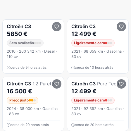
Citroën
C3
Citroën
C3
5850 €
12 499 €
Sem avaliação
Ligeiramente caro
2010 · 260 342 km · Diesel ·
2021 · 68 659 km · Gasolina ·
110 cv
83 cv
cerca de 9 horas atrás
cerca de 10 horas atrás
Citroën
C3
1.2 Puretech Shine
Citroën
C3
Pure Tech S&S Feel Pack
16 500 €
12 499 €
Preço justo
Ligeiramente caro
2024 · 38 000 km · Gasolina
2021 · 92 352 km · Gasolina ·
· 83 cv
83 cv
cerca de 20 horas atrás
cerca de 20 horas atrás