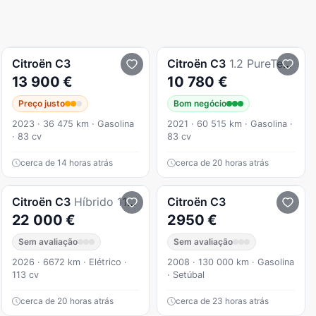
Citroën
C3
Citroën
C3
1.2 PureTech Feel
13 900 €
10 780 €
Preço justo
Bom negócio
2023 · 36 475 km · Gasolina
2021 · 60 515 km · Gasolina ·
· 83 cv
83 cv
cerca de 14 horas atrás
cerca de 20 horas atrás
Citroën
C3
Híbrido 110cv Automático - MAX
Citroën
C3
22 000 €
2950 €
Sem avaliação
Sem avaliação
2026 · 6672 km · Elétrico ·
2008 · 130 000 km · Gasolina
113 cv
· Setúbal
cerca de 20 horas atrás
cerca de 23 horas atrás