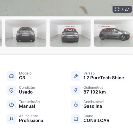
1 / 27
+
22
Modelo
Versão
C3
1.2 PureTech Shine
Condição
Quilómetros
Usado
87 192 km
Transmissão
Combustível
Manual
Gasolina
Anúnciante
Stand
Profissional
CONSILCAR