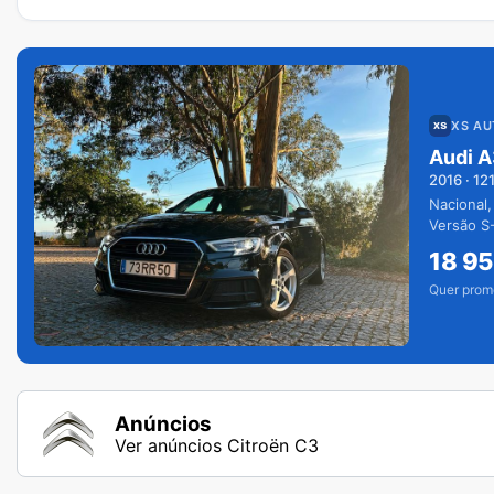
XS A
Audi A
2016
·
12
Nacional,
Versão S-
extras.
18 9
Quer prom
Anúncios
Ver anúncios Citroën C3