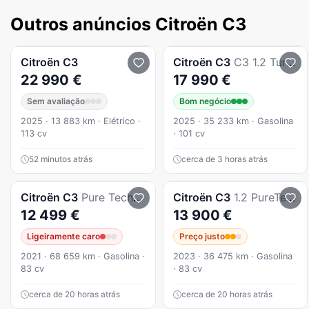
Outros anúncios Citroën C3
Citroën
C3
Citroën
C3
C3 1.2 Turbo Max
22 990 €
17 990 €
Sem avaliação
Bom negócio
2025 · 13 883 km · Elétrico ·
2025 · 35 233 km · Gasolina
113 cv
· 101 cv
52 minutos atrás
cerca de 3 horas atrás
Citroën
C3
Pure Tech S&S Feel
Citroën
C3
1.2 PureTech YOU!
12 499 €
13 900 €
Ligeiramente caro
Preço justo
2021 · 68 659 km · Gasolina ·
2023 · 36 475 km · Gasolina
83 cv
· 83 cv
cerca de 20 horas atrás
cerca de 20 horas atrás