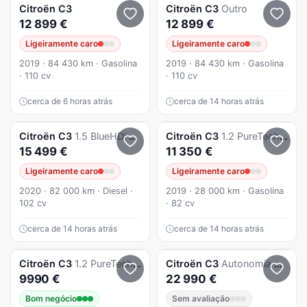
Citroën
C3
Citroën
C3
Outro
12 899 €
12 899 €
Ligeiramente caro
Ligeiramente caro
2019 · 84 430 km · Gasolina
2019 · 84 430 km · Gasolina
· 110 cv
· 110 cv
cerca de 6 horas atrás
cerca de 14 horas atrás
Citroën
C3
1.5 BlueHDi Feel Pack
Citroën
C3
1.2 PureTech Feel
15 499 €
11 350 €
Ligeiramente caro
Ligeiramente caro
2020 · 82 000 km · Diesel ·
2019 · 28 000 km · Gasolina
102 cv
· 82 cv
cerca de 14 horas atrás
cerca de 14 horas atrás
Citroën
C3
1.2 PureTech Shine
Citroën
C3
Autonomia Conforto - MAX
9990 €
22 990 €
Bom negócio
Sem avaliação