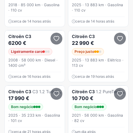
2018 · 85 000 km · Gasolina
2025 · 13 883 km · Gasolina
· 110 cv
· 110 cv
cerca de 14 horas atrás
cerca de 14 horas atrás
Citroën
C3
Citroën
C3
6200 €
22 990 €
Ligeiramente caro
Preço justo
2008 · 58 000 km · Diesel ·
2025 · 13 883 km · Elétrico ·
1400 cm³
113 cv
cerca de 16 horas atrás
cerca de 19 horas atrás
Citroën
C3
C3 1.2 Turbo Max
Citroën
C3
1.2 PureTech Feel
17 990 €
10 700 €
Bom negócio
Bom negócio
2025 · 35 233 km · Gasolina
2021 · 56 000 km · Gasolina
· 101 cv
· 82 cv
cerca de 21 horas atrás
um dia atrás