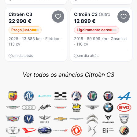
Citroën
C3
Citroën
C3
Outro
22 990 €
12 899 €
Preço justo
Ligeiramente caro
2025 · 13 883 km · Elétrico ·
2018 · 89 999 km · Gasolina
113 cv
· 110 cv
um dia atrás
um dia atrás
Ver todos os anúncios Citroën C3