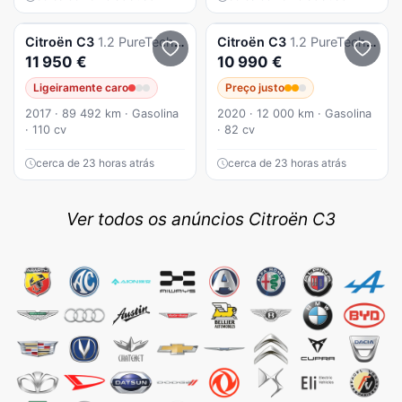
Citroën
C3
1.2 PureTech Shine EAT6
Citroën
C3
1.2 PureTech Shine
11 950 €
10 990 €
Ligeiramente caro
Preço justo
2017 · 89 492 km · Gasolina
2020 · 12 000 km · Gasolina
· 110 cv
· 82 cv
cerca de 23 horas atrás
cerca de 23 horas atrás
Ver todos os anúncios Citroën C3