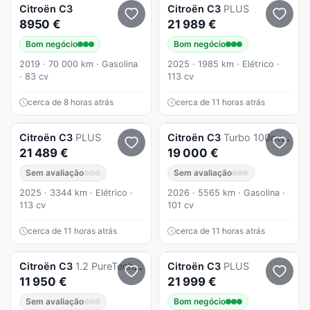
Citroën
C3
Citroën
C3
PLUS
8950 €
21 989 €
Bom negócio
Bom negócio
2019 · 70 000 km · Gasolina
2025 · 1985 km · Elétrico ·
· 83 cv
113 cv
cerca de 8 horas atrás
cerca de 11 horas atrás
Citroën
C3
PLUS
Citroën
C3
Turbo 100cv Manual - MAX
21 489 €
19 000 €
Sem avaliação
Sem avaliação
2025 · 3344 km · Elétrico ·
2026 · 5565 km · Gasolina ·
113 cv
101 cv
cerca de 11 horas atrás
cerca de 11 horas atrás
Citroën
C3
1.2 PureTech Shine EAT6
Citroën
C3
PLUS
11 950 €
21 999 €
Sem avaliação
Bom negócio