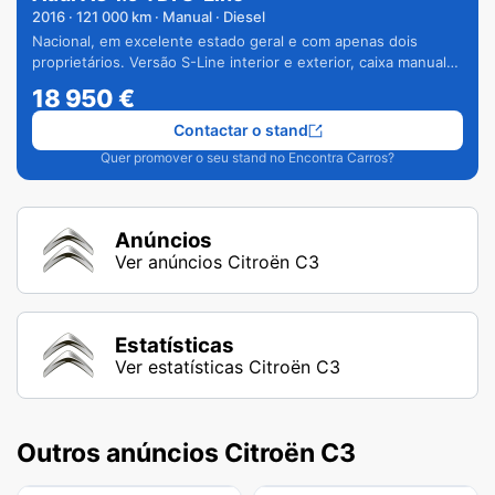
2016
·
121 000
km · Manual · Diesel
Nacional, em excelente estado geral e com apenas dois
proprietários. Versão S-Line interior e exterior, caixa manual
de 6 velocidades e vários extras.
18 950
€
Contactar o stand
Quer promover o seu stand no Encontra Carros?
Anúncios
Ver anúncios Citroën C3
Estatísticas
Ver estatísticas Citroën C3
Outros anúncios Citroën C3