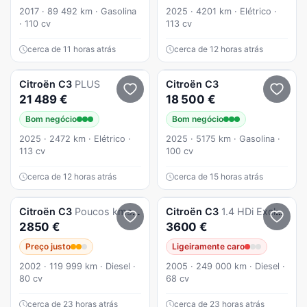
2017 · 89 492 km · Gasolina
2025 · 4201 km · Elétrico ·
· 110 cv
113 cv
cerca de 11 horas atrás
cerca de 12 horas atrás
Citroën
C3
PLUS
Citroën
C3
21 489 €
18 500 €
Bom negócio
Bom negócio
2025 · 2472 km · Elétrico ·
2025 · 5175 km · Gasolina ·
113 cv
100 cv
cerca de 12 horas atrás
cerca de 15 horas atrás
Citroën
C3
Poucos kms muito estimado.(apenas 117.500kms)
Citroën
C3
1.4 HDi Exclusive
2850 €
3600 €
Preço justo
Ligeiramente caro
2002 · 119 999 km · Diesel ·
2005 · 249 000 km · Diesel ·
80 cv
68 cv
cerca de 23 horas atrás
cerca de 23 horas atrás