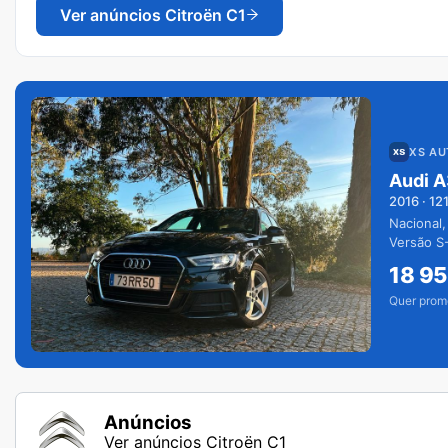
Ver anúncios
Citroën C1
XS A
Audi A
2016
·
12
Nacional,
Versão S-
extras.
18 9
Quer prom
Anúncios
Ver anúncios Citroën C1