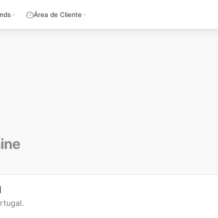
nds
Área de Cliente
hine
l
rtugal.