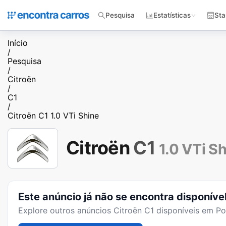
Pesquisa
Estatísticas
Sta
Início
/
Pesquisa
/
Citroën
/
C1
/
Citroën C1 1.0 VTi Shine
Citroën
C1
1.0 VTi S
Este anúncio já não se encontra disponíve
Explore outros anúncios
Citroën C1
disponíveis em Po