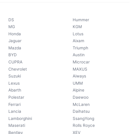
DS
Hummer
MG
KGM
Honda
Lotus
Jaguar
Aixam
Mazda
Triumph
BYD
Austin
CUPRA
Microcar
Chevrolet
MAXUS
Suzuki
Aiways
Lexus
UMM
Abarth
Alpine
Polestar
Daewoo
Ferrari
McLaren
Lancia
Daihatsu
Lamborghini
SsangYong
Maserati
Rolls Royce
Bentley
XEV