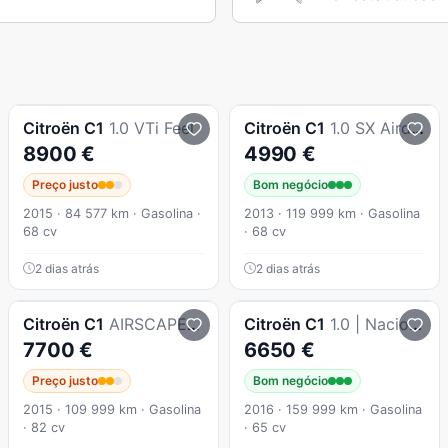
Citroën
C1
1.0 VTi Feel
Citroën
C1
1.0 SX Airdream
8900 €
4990 €
Preço justo
Bom negócio
2015 · 84 577 km · Gasolina ·
2013 · 119 999 km · Gasolina
68 cv
· 68 cv
2 dias atrás
2 dias atrás
Citroën
C1
AIRSCAPE 1.2 VTI 82cv FEEL EDDITION - NACIONAL - "SUPER PREÇO" - Cabrio - C/ GARANTIA
Citroën
C1
1.0 | Nacional | Histórico na Marca | 11/2016 | Imaculado
7700 €
6650 €
Preço justo
Bom negócio
2015 · 109 999 km · Gasolina
2016 · 159 999 km · Gasolina
· 82 cv
· 65 cv