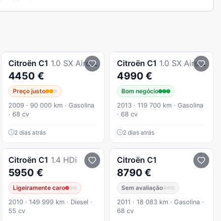
Citroën
C1
1.0 SX Airdream
Citroën
C1
1.0 SX Airdream
4450 €
4990 €
Preço justo
Bom negócio
2009 · 90 000 km · Gasolina
2013 · 119 700 km · Gasolina
· 68 cv
· 68 cv
2 dias atrás
2 dias atrás
Citroën
C1
1.4 HDi
Citroën
C1
5950 €
8790 €
Ligeiramente caro
Sem avaliação
2010 · 149 999 km · Diesel ·
2011 · 18 083 km · Gasolina ·
55 cv
68 cv