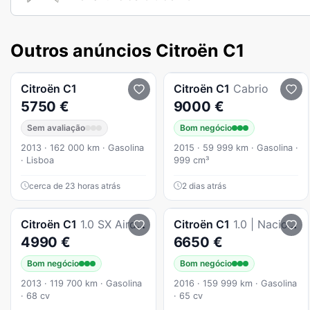
Outros anúncios Citroën C1
Citroën
C1
Citroën
C1
Cabrio
5750 €
9000 €
Sem avaliação
Bom negócio
2013 · 162 000 km · Gasolina
2015 · 59 999 km · Gasolina ·
· Lisboa
999 cm³
cerca de 23 horas atrás
2 dias atrás
Citroën
C1
1.0 SX Airdream
Citroën
C1
1.0 | Nacional | Histórico na Marca | 11/2016 | Imaculado
4990 €
6650 €
Bom negócio
Bom negócio
2013 · 119 700 km · Gasolina
2016 · 159 999 km · Gasolina
· 68 cv
· 65 cv