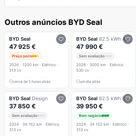
Outros anúncios BYD Seal
BYD
Seal
BYD
Seal
82.5 kWh AWD Excellence
47 925 €
47 990 €
Preço justo
Sem avaliação
2026 · 1200 km · Elétrico ·
2026 · 3000 km · Elétrico ·
313 cv
530 cv
cerca de 5 horas atrás
um dia atrás
BYD
Seal
Design
BYD
Seal
82.5 kWh Design
37 850 €
39 950 €
Sem avaliação
Bom negócio
2024 · 34 152 km · Elétrico ·
2024 · 34 152 km · Elétrico ·
313 cv
313 cv