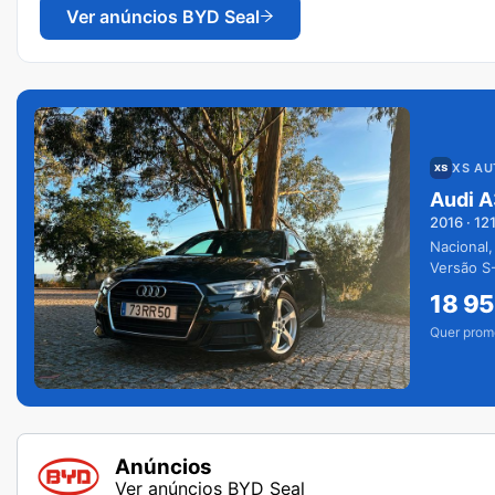
Ver anúncios
BYD Seal
XS A
Audi A
2016
·
12
Nacional,
Versão S-
extras.
18 9
Quer prom
Anúncios
Ver anúncios BYD Seal