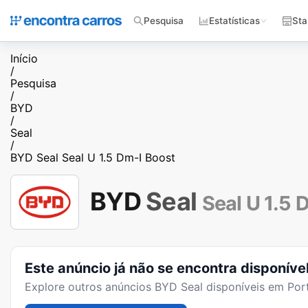
Pesquisa
Estatísticas
Sta
Início
/
Pesquisa
/
BYD
/
Seal
/
BYD Seal Seal U 1.5 Dm-I Boost
BYD
Seal
Seal U 1.5 
Este anúncio já não se encontra disponíve
Explore outros anúncios
BYD Seal
disponíveis em Port