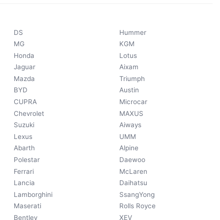
DS
Hummer
MG
KGM
Honda
Lotus
Jaguar
Aixam
Mazda
Triumph
BYD
Austin
CUPRA
Microcar
Chevrolet
MAXUS
Suzuki
Aiways
Lexus
UMM
Abarth
Alpine
Polestar
Daewoo
Ferrari
McLaren
Lancia
Daihatsu
Lamborghini
SsangYong
Maserati
Rolls Royce
Bentley
XEV