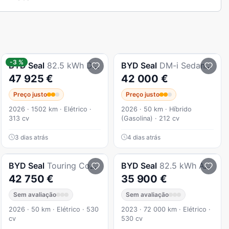
-3 %
BYD
Seal
82.5 kWh Design
BYD
Seal
DM-i Sedan Comfort - 2025
47 925 €
42 000 €
Preço justo
Preço justo
2026 · 1502 km · Elétrico ·
2026 · 50 km · Híbrido
313 cv
(Gasolina) · 212 cv
3 dias atrás
4 dias atrás
BYD
Seal
Touring Comfort - 2025
BYD
Seal
82.5 kWh AWD Excellence
42 750 €
35 900 €
Sem avaliação
Sem avaliação
2026 · 50 km · Elétrico · 530
2023 · 72 000 km · Elétrico ·
cv
530 cv