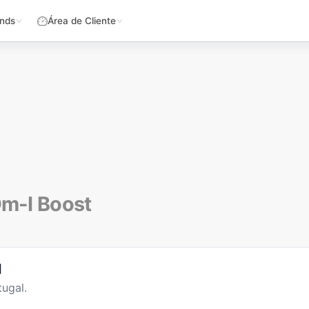
nds
Área de Cliente
Dm-I Boost
l
ugal.