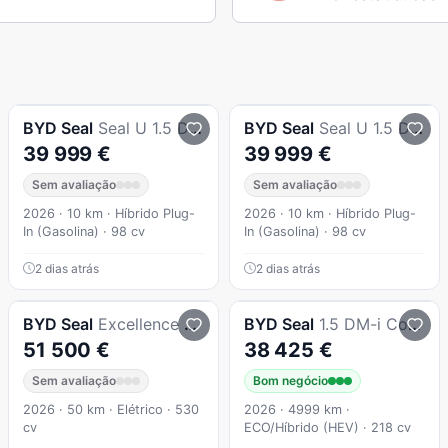
BYD
Seal
Seal U 1.5 Dm-I Boost
BYD
Seal
Seal U 1.5 Dm-I Boost
39 999 €
39 999 €
Sem avaliação
Sem avaliação
2026 · 10 km · Híbrido Plug-
2026 · 10 km · Híbrido Plug-
In (Gasolina) · 98 cv
In (Gasolina) · 98 cv
2 dias atrás
2 dias atrás
BYD
Seal
Excellence AWD
BYD
Seal
1.5 DM-i Comfort
51 500 €
38 425 €
Sem avaliação
Bom negócio
2026 · 50 km · Elétrico · 530
2026 · 4999 km ·
cv
ECO/Híbrido (HEV) · 218 cv