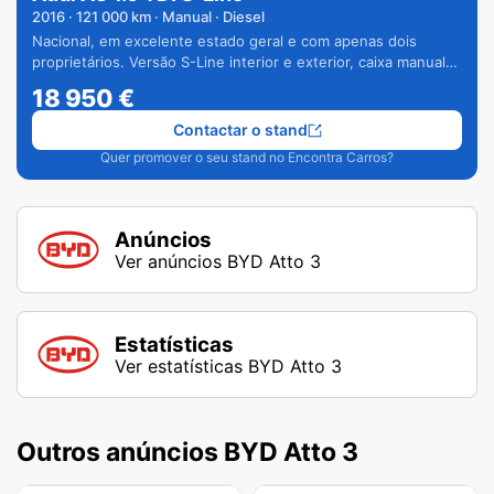
2016
·
121 000
km · Manual · Diesel
Nacional, em excelente estado geral e com apenas dois
proprietários. Versão S-Line interior e exterior, caixa manual
de 6 velocidades e vários extras.
18 950
€
Contactar o stand
Quer promover o seu stand no Encontra Carros?
Anúncios
Ver anúncios BYD Atto 3
Estatísticas
Ver estatísticas BYD Atto 3
Outros anúncios BYD Atto 3