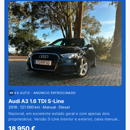
XS AUTO
· ANÚNCIO PATROCINADO
Audi A3 1.6 TDI S-Line
2016
·
121 000
km · Manual · Diesel
Nacional, em excelente estado geral e com apenas dois
proprietários. Versão S-Line interior e exterior, caixa manual
de 6 velocidades e vários extras.
18 950
€