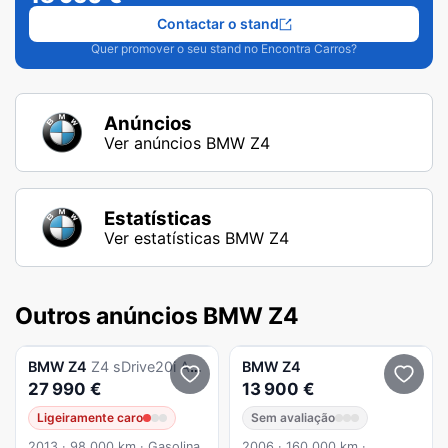
Contactar o stand
Quer promover o seu stand no Encontra Carros?
Anúncios
Ver anúncios BMW Z4
Estatísticas
Ver estatísticas BMW Z4
Outros anúncios BMW Z4
BMW
Z4
Z4 sDrive20i Aut.
BMW
Z4
27 990 €
13 900 €
Ligeiramente caro
Sem avaliação
2013 · 98 000 km · Gasolina
2006 · 160 000 km ·