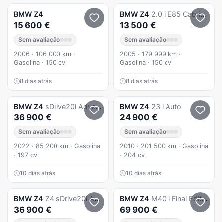
BMW
Z4
BMW
Z4
2.0 i E85 Cabriolet Sport 6 Velocidades
15 600 €
13 500 €
Sem avaliação
Sem avaliação
2006 · 106 000 km ·
2005 · 179 999 km ·
Gasolina · 150 cv
Gasolina · 150 cv
8 dias atrás
8 dias atrás
BMW
Z4
sDrive20i Advantage
BMW
Z4
23 i Auto
36 900 €
24 900 €
Sem avaliação
Sem avaliação
2022 · 85 200 km · Gasolina
2010 · 201 500 km · Gasolina
· 197 cv
· 204 cv
10 dias atrás
10 dias atrás
BMW
Z4
Z4 sDrive20i Advantage
BMW
Z4
M40 i Final Edition
36 900 €
69 900 €