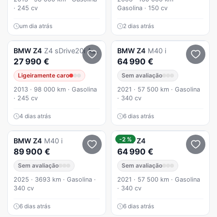
· 245 cv
Gasolina · 150 cv
um dia atrás
2 dias atrás
BMW
Z4
Z4 sDrive20i Aut.
BMW
Z4
M40 i
27 990 €
64 990 €
Ligeiramente caro
Sem avaliação
2013 · 98 000 km · Gasolina
2021 · 57 500 km · Gasolina
· 245 cv
· 340 cv
4 dias atrás
6 dias atrás
-2 %
BMW
Z4
M40 i
BMW
Z4
89 900 €
64 990 €
Sem avaliação
Sem avaliação
2025 · 3693 km · Gasolina ·
2021 · 57 500 km · Gasolina
340 cv
· 340 cv
6 dias atrás
6 dias atrás