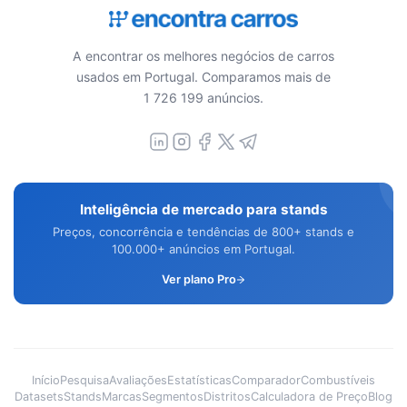
A encontrar os melhores negócios de carros
usados em Portugal. Comparamos mais de
1 726 199 anúncios.
Inteligência de mercado para stands
Preços, concorrência e tendências de 800+ stands e
100.000+ anúncios em Portugal.
Ver plano Pro
Início
Pesquisa
Avaliações
Estatísticas
Comparador
Combustíveis
Datasets
Stands
Marcas
Segmentos
Distritos
Calculadora de Preço
Blog