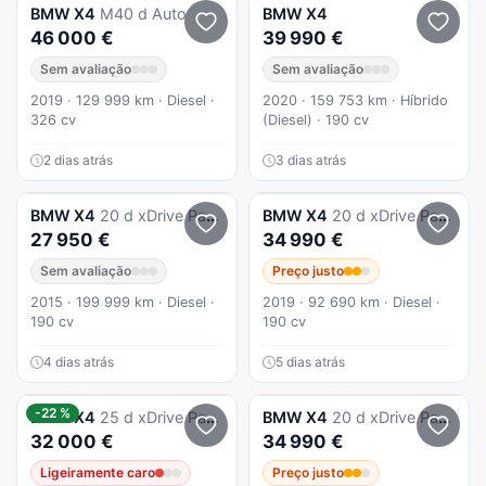
BMW
X4
M40 d Auto
BMW
X4
46 000 €
39 990 €
Sem avaliação
Sem avaliação
2019 · 129 999 km · Diesel ·
2020 · 159 753 km · Híbrido
326 cv
(Diesel) · 190 cv
2 dias atrás
3 dias atrás
BMW
X4
20 d xDrive Pack M
BMW
X4
20 d xDrive Pack M Auto
27 950 €
34 990 €
Sem avaliação
Preço justo
2015 · 199 999 km · Diesel ·
2019 · 92 690 km · Diesel ·
190 cv
190 cv
4 dias atrás
5 dias atrás
-22 %
BMW
X4
25 d xDrive Pack M Auto
BMW
X4
20 d xDrive Pack M Auto
32 000 €
34 990 €
Ligeiramente caro
Preço justo