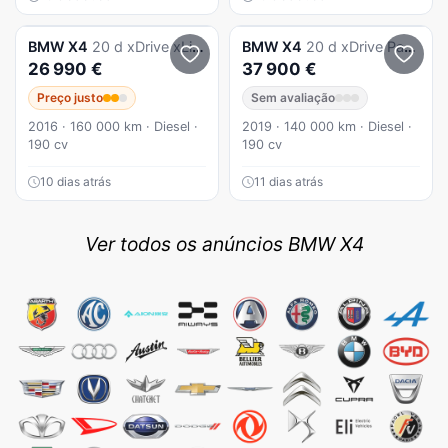
BMW
X4
20 d xDrive xLine Pack M Auto
BMW
X4
20 d xDrive Pack M Auto
26 990 €
37 900 €
Preço justo
Sem avaliação
2016 · 160 000 km · Diesel ·
2019 · 140 000 km · Diesel ·
190 cv
190 cv
10 dias atrás
11 dias atrás
Ver todos os anúncios BMW X4