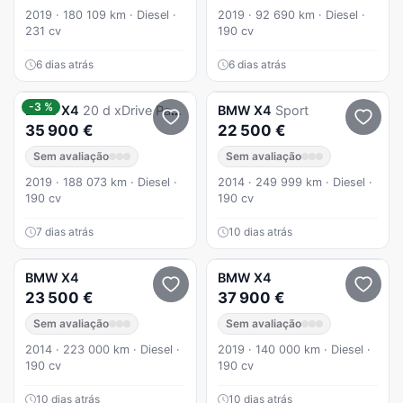
2019 · 180 109 km · Diesel ·
2019 · 92 690 km · Diesel ·
231 cv
190 cv
6 dias atrás
6 dias atrás
-3 %
BMW
X4
20 d xDrive Pack M Auto
BMW
X4
Sport
35 900 €
22 500 €
Sem avaliação
Sem avaliação
2019 · 188 073 km · Diesel ·
2014 · 249 999 km · Diesel ·
190 cv
190 cv
7 dias atrás
10 dias atrás
BMW
X4
BMW
X4
23 500 €
37 900 €
Sem avaliação
Sem avaliação
2014 · 223 000 km · Diesel ·
2019 · 140 000 km · Diesel ·
190 cv
190 cv
10 dias atrás
10 dias atrás