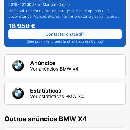
2016
·
121 000
km · Manual · Diesel
Nacional, em excelente estado geral e com apenas dois
proprietários. Versão S-Line interior e exterior, caixa manual
de 6 velocidades e vários extras.
18 950
€
Contactar o stand
Quer promover o seu stand no Encontra Carros?
Anúncios
Ver anúncios BMW X4
Estatísticas
Ver estatísticas BMW X4
Outros anúncios BMW X4