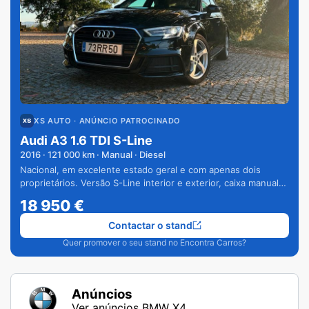
XS AUTO
· ANÚNCIO PATROCINADO
Audi A3 1.6 TDI S-Line
2016
·
121 000
km · Manual · Diesel
Nacional, em excelente estado geral e com apenas dois
proprietários. Versão S-Line interior e exterior, caixa manual
de 6 velocidades e vários extras.
18 950
€
Contactar o stand
Quer promover o seu stand no Encontra Carros?
Anúncios
Ver anúncios BMW X4