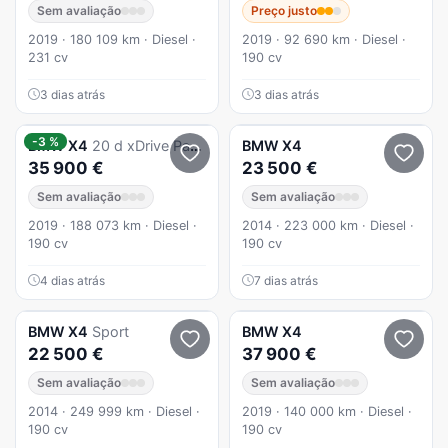
Sem avaliação
Preço justo
2019 · 180 109 km · Diesel ·
2019 · 92 690 km · Diesel ·
231 cv
190 cv
3 dias atrás
3 dias atrás
-3 %
BMW
X4
20 d xDrive Pack M Auto
BMW
X4
35 900 €
23 500 €
Sem avaliação
Sem avaliação
2019 · 188 073 km · Diesel ·
2014 · 223 000 km · Diesel ·
190 cv
190 cv
4 dias atrás
7 dias atrás
BMW
X4
Sport
BMW
X4
22 500 €
37 900 €
Sem avaliação
Sem avaliação
2014 · 249 999 km · Diesel ·
2019 · 140 000 km · Diesel ·
190 cv
190 cv