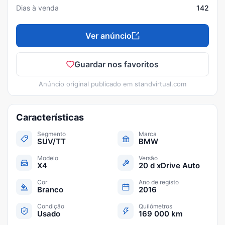
Dias à venda
142
Ver anúncio
Guardar nos favoritos
Anúncio original publicado em
standvirtual.com
Características
Segmento
Marca
SUV/TT
BMW
Modelo
Versão
X4
20 d xDrive Auto
Cor
Ano de registo
Branco
2016
Condição
Quilómetros
Usado
169 000 km