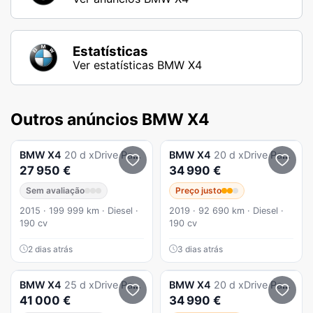
Estatísticas
Ver estatísticas BMW X4
Outros anúncios BMW X4
BMW
X4
20 d xDrive Pack M
BMW
X4
20 d xDrive Pack M Auto
27 950 €
34 990 €
Sem avaliação
Preço justo
2015 · 199 999 km · Diesel ·
2019 · 92 690 km · Diesel ·
190 cv
190 cv
2 dias atrás
3 dias atrás
BMW
X4
25 d xDrive Pack M Auto
BMW
X4
20 d xDrive Pack M Auto
41 000 €
34 990 €