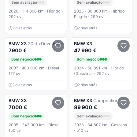
Sem avaliação
Sem avaliação
2020 · 114 000 km · Híbrido ·
2025 · 30 000 km · Híbrido
292 cv
Plug-In · 299 cv
2 dias atrás
2 dias atrás
BMW
X3
20 d xDrive Auto
BMW
X3
7900 €
47 990 €
Bom negócio
Bom negócio
2007 · 403 000 km · Diesel ·
2024 · 50 891 km · Híbrido
177 cv
(Gasolina) · 292 cv
2 dias atrás
2 dias atrás
BMW
X3
BMW
X3
Competition
7000 €
89 900 €
Bom negócio
Sem avaliação
2005 · 242 000 km · Diesel ·
2023 · 34 807 km · Gasolina
150 cv
· 510 cv