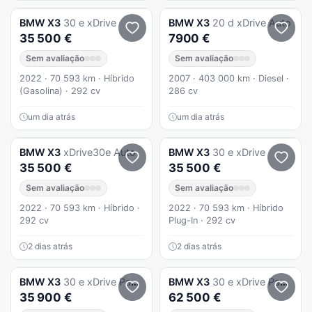
BMW
X3
30 e xDrive
BMW
X3
20 d xDrive Auto
35 500 €
7900 €
Sem avaliação
Sem avaliação
2022 · 70 593 km · Híbrido
2007 · 403 000 km · Diesel ·
(Gasolina) · 292 cv
286 cv
um dia atrás
um dia atrás
BMW
X3
xDrive30e Auto
BMW
X3
30 e xDrive
35 500 €
35 500 €
Sem avaliação
Sem avaliação
2022 · 70 593 km · Híbrido ·
2022 · 70 593 km · Híbrido
292 cv
Plug-In · 292 cv
2 dias atrás
2 dias atrás
BMW
X3
30 e xDrive Pack M
BMW
X3
30 e xDrive Pack M Desportivo
35 900 €
62 500 €