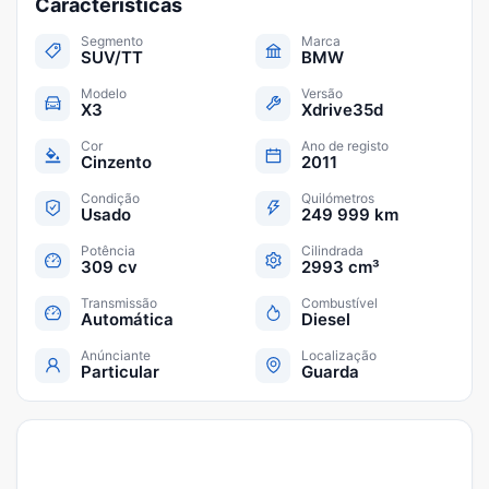
Características
Segmento
Marca
SUV/TT
BMW
Modelo
Versão
X3
Xdrive35d
Cor
Ano de registo
Cinzento
2011
Condição
Quilómetros
Usado
249 999 km
Potência
Cilindrada
309 cv
2993 cm³
Transmissão
Combustível
Automática
Diesel
Anúnciante
Localização
Particular
Guarda