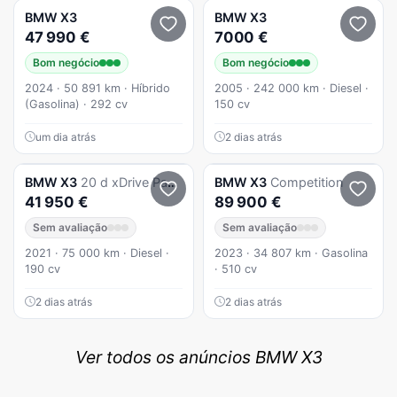
BMW
X3
BMW
X3
47 990 €
7000 €
Bom negócio
Bom negócio
2024 · 50 891 km · Híbrido
2005 · 242 000 km · Diesel ·
(Gasolina) · 292 cv
150 cv
um dia atrás
2 dias atrás
BMW
X3
20 d xDrive Pack M
BMW
X3
Competition
41 950 €
89 900 €
Sem avaliação
Sem avaliação
2021 · 75 000 km · Diesel ·
2023 · 34 807 km · Gasolina
190 cv
· 510 cv
2 dias atrás
2 dias atrás
Ver todos os anúncios BMW X3