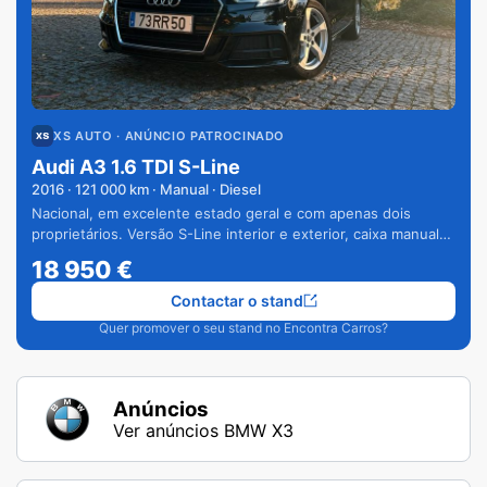
XS AUTO
· ANÚNCIO PATROCINADO
Audi A3 1.6 TDI S-Line
2016
·
121 000
km · Manual · Diesel
Nacional, em excelente estado geral e com apenas dois
proprietários. Versão S-Line interior e exterior, caixa manual
de 6 velocidades e vários extras.
18 950
€
Contactar o stand
Quer promover o seu stand no Encontra Carros?
Anúncios
Ver anúncios BMW X3