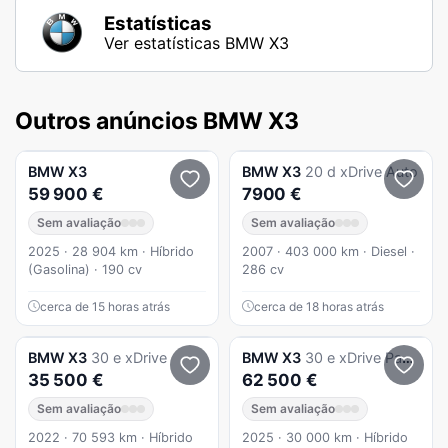
Estatísticas
Ver estatísticas BMW X3
Outros anúncios BMW X3
BMW
X3
BMW
X3
20 d xDrive Auto
59 900 €
7900 €
Sem avaliação
Sem avaliação
2025 · 28 904 km · Híbrido
2007 · 403 000 km · Diesel ·
(Gasolina) · 190 cv
286 cv
cerca de 15 horas atrás
cerca de 18 horas atrás
BMW
X3
30 e xDrive
BMW
X3
30 e xDrive Pack M Desportivo
35 500 €
62 500 €
Sem avaliação
Sem avaliação
2022 · 70 593 km · Híbrido
2025 · 30 000 km · Híbrido