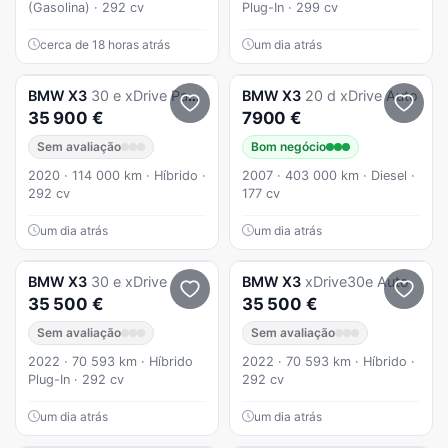
(Gasolina) · 292 cv
Plug-In · 299 cv
cerca de 18 horas atrás
um dia atrás
BMW
X3
30 e xDrive Pack M
BMW
X3
20 d xDrive Auto
35 900 €
7900 €
Sem avaliação
Bom negócio
2020 · 114 000 km · Híbrido ·
2007 · 403 000 km · Diesel ·
292 cv
177 cv
um dia atrás
um dia atrás
BMW
X3
30 e xDrive
BMW
X3
xDrive30e Auto
35 500 €
35 500 €
Sem avaliação
Sem avaliação
2022 · 70 593 km · Híbrido
2022 · 70 593 km · Híbrido ·
Plug-In · 292 cv
292 cv
um dia atrás
um dia atrás