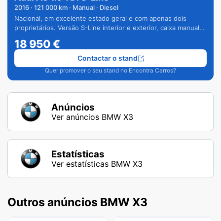
2016
·
121 000
km · Manual · Diesel
Nacional, em excelente estado geral e com apenas dois
proprietários. Versão S-Line interior e exterior, caixa manual
de 6 velocidades e vários extras.
18 950
€
Contactar o stand
Quer promover o seu stand no Encontra Carros?
Anúncios
Ver anúncios BMW X3
Estatísticas
Ver estatísticas BMW X3
Outros anúncios BMW X3