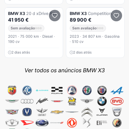
BMW
X3
20 d xDrive Pack M
BMW
X3
Competition
41 950 €
89 900 €
Sem avaliação
Sem avaliação
2021 · 75 000 km · Diesel ·
2023 · 34 807 km · Gasolina
190 cv
· 510 cv
2 dias atrás
2 dias atrás
Ver todos os anúncios BMW X3