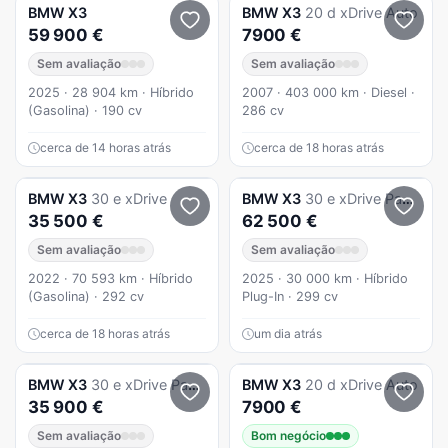
BMW
X3
BMW
X3
20 d xDrive Auto
59 900 €
7900 €
Sem avaliação
Sem avaliação
2025 · 28 904 km · Híbrido
2007 · 403 000 km · Diesel ·
(Gasolina) · 190 cv
286 cv
cerca de 14 horas atrás
cerca de 18 horas atrás
BMW
X3
30 e xDrive
BMW
X3
30 e xDrive Pack M Desportivo
35 500 €
62 500 €
Sem avaliação
Sem avaliação
2022 · 70 593 km · Híbrido
2025 · 30 000 km · Híbrido
(Gasolina) · 292 cv
Plug-In · 299 cv
cerca de 18 horas atrás
um dia atrás
BMW
X3
30 e xDrive Pack M
BMW
X3
20 d xDrive Auto
35 900 €
7900 €
Sem avaliação
Bom negócio