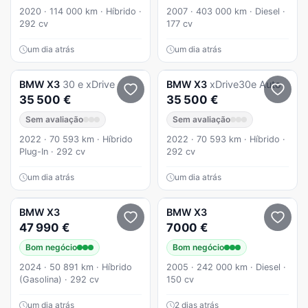
2020 · 114 000 km · Híbrido ·
2007 · 403 000 km · Diesel ·
292 cv
177 cv
um dia atrás
um dia atrás
BMW
X3
30 e xDrive
BMW
X3
xDrive30e Auto
35 500 €
35 500 €
Sem avaliação
Sem avaliação
2022 · 70 593 km · Híbrido
2022 · 70 593 km · Híbrido ·
Plug-In · 292 cv
292 cv
um dia atrás
um dia atrás
BMW
X3
BMW
X3
47 990 €
7000 €
Bom negócio
Bom negócio
2024 · 50 891 km · Híbrido
2005 · 242 000 km · Diesel ·
(Gasolina) · 292 cv
150 cv
um dia atrás
2 dias atrás