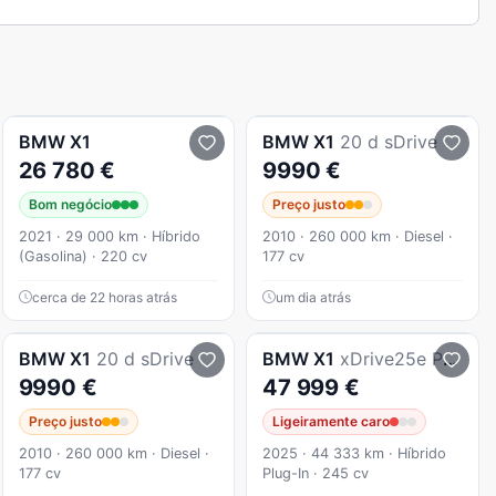
BMW
X1
BMW
X1
20 d sDrive
26 780 €
9990 €
Bom negócio
Preço justo
2021 · 29 000 km · Híbrido
2010 · 260 000 km · Diesel ·
(Gasolina) · 220 cv
177 cv
cerca de 22 horas atrás
um dia atrás
BMW
X1
20 d sDrive
BMW
X1
xDrive25e Pack Desportivo M
9990 €
47 999 €
Preço justo
Ligeiramente caro
2010 · 260 000 km · Diesel ·
2025 · 44 333 km · Híbrido
177 cv
Plug-In · 245 cv