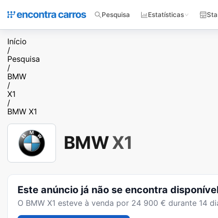
Pesquisa
Estatísticas
Sta
Início
/
Pesquisa
/
BMW
/
X1
/
BMW X1
BMW
X1
Este anúncio já não se encontra disponíve
O
BMW X1
esteve à venda por
24 900
€ durante
14
di