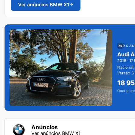
Ver anúncios
BMW X1
XS A
Audi A
2016
·
12
Nacional,
Versão S-
extras.
18 9
Quer prom
Anúncios
Ver anúncios BMW X1