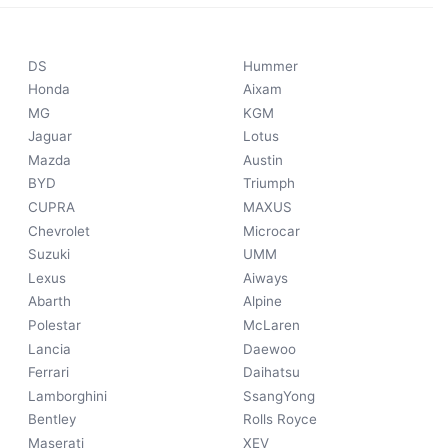
DS
Hummer
Honda
Aixam
MG
KGM
Jaguar
Lotus
Mazda
Austin
BYD
Triumph
CUPRA
MAXUS
Chevrolet
Microcar
Suzuki
UMM
Lexus
Aiways
Abarth
Alpine
Polestar
McLaren
Lancia
Daewoo
Ferrari
Daihatsu
Lamborghini
SsangYong
Bentley
Rolls Royce
Maserati
XEV