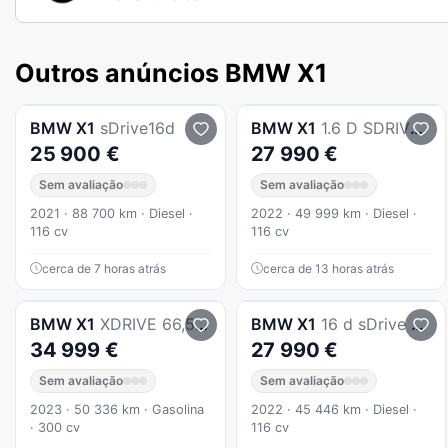
Outros anúncios BMW X1
BMW
X1
sDrive16d
BMW
X1
1.6 D SDRIVE ADVANTAGE - NACIONAL - 45446 KM
25 900 €
27 990 €
Sem avaliação
Sem avaliação
2021 · 88 700 km · Diesel ·
2022 · 49 999 km · Diesel ·
116 cv
116 cv
cerca de 7 horas atrás
cerca de 13 horas atrás
BMW
X1
XDRIVE 66,5KwH (AUTO)
BMW
X1
16 d sDrive Advantage
34 999 €
27 990 €
Sem avaliação
Sem avaliação
2023 · 50 336 km · Gasolina
2022 · 45 446 km · Diesel ·
· 300 cv
116 cv