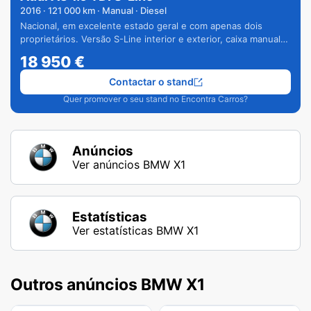
2016
·
121 000
km · Manual · Diesel
Nacional, em excelente estado geral e com apenas dois
proprietários. Versão S-Line interior e exterior, caixa manual
de 6 velocidades e vários extras.
18 950
€
Contactar o stand
Quer promover o seu stand no Encontra Carros?
Anúncios
Ver anúncios BMW X1
Estatísticas
Ver estatísticas BMW X1
Outros anúncios BMW X1