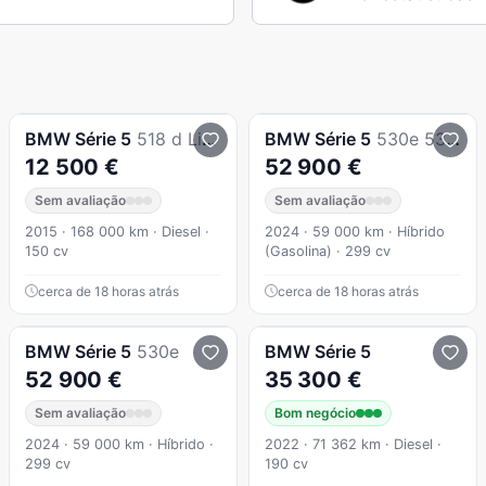
BMW
Série 5
518 d Line Luxury Auto
BMW
Série 5
530e 530e Touring Pack M Pro
12 500 €
52 900 €
Sem avaliação
Sem avaliação
2015 · 168 000 km · Diesel ·
2024 · 59 000 km · Híbrido
150 cv
(Gasolina) · 299 cv
cerca de 18 horas atrás
cerca de 18 horas atrás
BMW
Série 5
530e
BMW
Série 5
52 900 €
35 300 €
Sem avaliação
Bom negócio
2024 · 59 000 km · Híbrido ·
2022 · 71 362 km · Diesel ·
299 cv
190 cv