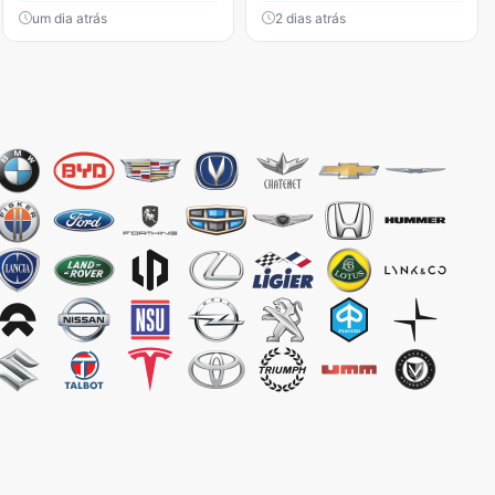
um dia atrás
2 dias atrás