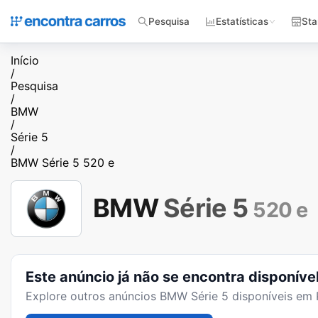
Pesquisa
Estatísticas
Sta
Início
/
Pesquisa
/
BMW
/
Série 5
/
BMW Série 5 520 e
BMW
Série 5
520 e
Este anúncio já não se encontra disponíve
Explore outros anúncios
BMW Série 5
disponíveis em 