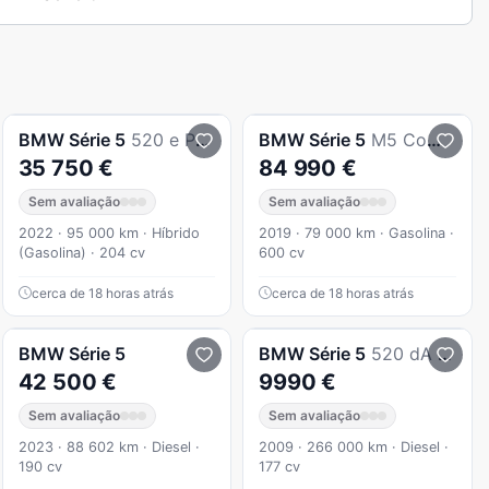
BMW
Série 5
520 e Pack M
BMW
Série 5
M5 Competition
35 750 €
84 990 €
Sem avaliação
Sem avaliação
2022 · 95 000 km · Híbrido
2019 · 79 000 km · Gasolina ·
(Gasolina) · 204 cv
600 cv
cerca de 18 horas atrás
cerca de 18 horas atrás
BMW
Série 5
BMW
Série 5
520 dA Touring J18
42 500 €
9990 €
Sem avaliação
Sem avaliação
2023 · 88 602 km · Diesel ·
2009 · 266 000 km · Diesel ·
190 cv
177 cv