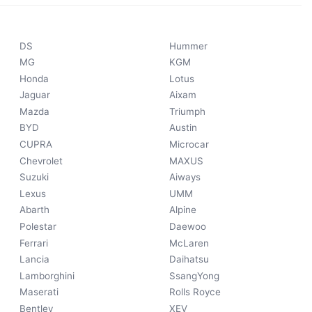
DS
Hummer
MG
KGM
Honda
Lotus
Jaguar
Aixam
Mazda
Triumph
BYD
Austin
CUPRA
Microcar
Chevrolet
MAXUS
Suzuki
Aiways
Lexus
UMM
Abarth
Alpine
Polestar
Daewoo
Ferrari
McLaren
Lancia
Daihatsu
Lamborghini
SsangYong
Maserati
Rolls Royce
Bentley
XEV