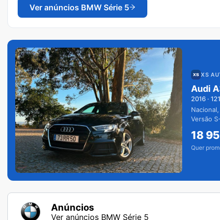
Ver anúncios
BMW Série 5
XS A
Audi A
2016
·
12
Nacional,
Versão S-
extras.
18 9
Quer prom
Anúncios
Ver anúncios BMW Série 5