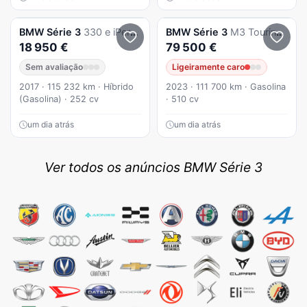
BMW
Série 3
330 e iPerformance Advantage
BMW
Série 3
M3 Touring Competition M xDrive
18 950 €
79 500 €
Sem avaliação
Ligeiramente caro
2017 · 115 232 km · Híbrido
2023 · 111 700 km · Gasolina
(Gasolina) · 252 cv
· 510 cv
um dia atrás
um dia atrás
Ver todos os anúncios BMW Série 3