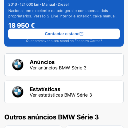
2016
·
121 000
km · Manual · Diesel
Nacional, em excelente estado geral e com apenas dois
proprietários. Versão S-Line interior e exterior, caixa manual
de 6 velocidades e vários extras.
18 950
€
Contactar o stand
Quer promover o seu stand no Encontra Carros?
Anúncios
Ver anúncios BMW Série 3
Estatísticas
Ver estatísticas BMW Série 3
Outros anúncios BMW Série 3