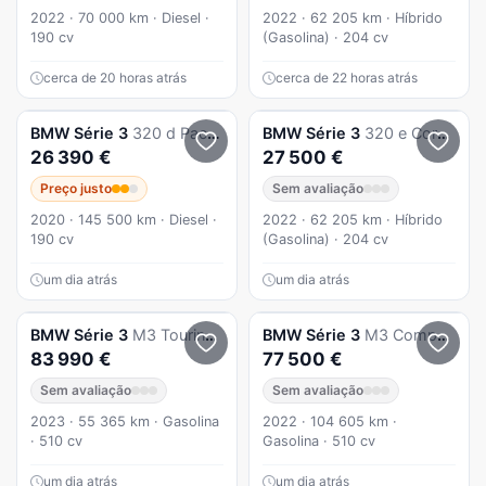
2022 · 70 000 km · Diesel ·
2022 · 62 205 km · Híbrido
190 cv
(Gasolina) · 204 cv
cerca de 20 horas atrás
cerca de 22 horas atrás
BMW
Série 3
320 d Pack M Auto
BMW
Série 3
320 e Corporate Edition Auto
26 390 €
27 500 €
Preço justo
Sem avaliação
2020 · 145 500 km · Diesel ·
2022 · 62 205 km · Híbrido
190 cv
(Gasolina) · 204 cv
um dia atrás
um dia atrás
BMW
Série 3
M3 Touring Competition xDrive
BMW
Série 3
M3 Competition xDrive
83 990 €
77 500 €
Sem avaliação
Sem avaliação
2023 · 55 365 km · Gasolina
2022 · 104 605 km ·
· 510 cv
Gasolina · 510 cv
um dia atrás
um dia atrás