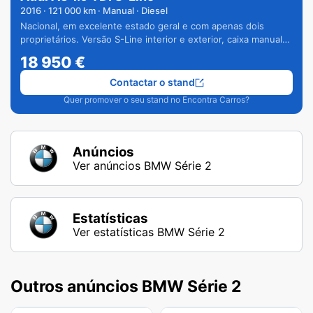
2016
·
121 000
km · Manual · Diesel
Nacional, em excelente estado geral e com apenas dois
proprietários. Versão S-Line interior e exterior, caixa manual
de 6 velocidades e vários extras.
18 950
€
Contactar o stand
Quer promover o seu stand no Encontra Carros?
Anúncios
Ver anúncios BMW Série 2
Estatísticas
Ver estatísticas BMW Série 2
Outros anúncios BMW Série 2