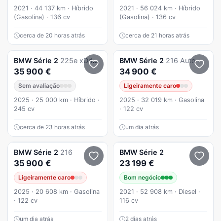
2021 · 44 137 km · Híbrido
2021 · 56 024 km · Híbrido
(Gasolina) · 136 cv
(Gasolina) · 136 cv
cerca de 20 horas atrás
cerca de 21 horas atrás
BMW
Série 2
225e xDrive Auto
BMW
Série 2
216 Auto
35 900 €
34 900 €
Sem avaliação
Ligeiramente caro
2025 · 25 000 km · Híbrido ·
2025 · 32 019 km · Gasolina
245 cv
· 122 cv
cerca de 23 horas atrás
um dia atrás
BMW
Série 2
216
BMW
Série 2
35 900 €
23 199 €
Ligeiramente caro
Bom negócio
2025 · 20 608 km · Gasolina
2021 · 52 908 km · Diesel ·
· 122 cv
116 cv
um dia atrás
2 dias atrás