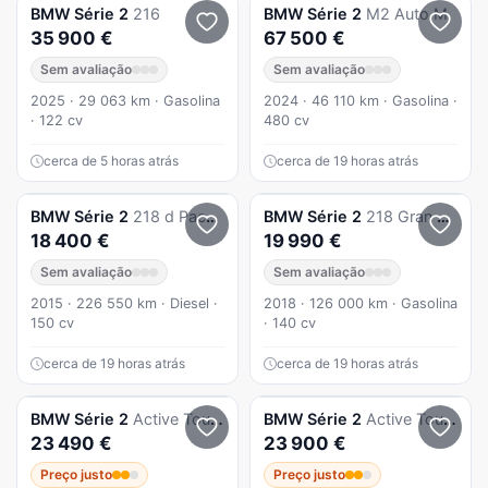
BMW
Série 2
216
BMW
Série 2
M2 Auto M
35 900 €
67 500 €
Sem avaliação
Sem avaliação
2025 · 29 063 km · Gasolina
2024 · 46 110 km · Gasolina ·
· 122 cv
480 cv
cerca de 5 horas atrás
cerca de 19 horas atrás
BMW
Série 2
218 d Pack M
BMW
Série 2
218 Gran Tourer i 7L Line Sport
18 400 €
19 990 €
Sem avaliação
Sem avaliação
2015 · 226 550 km · Diesel ·
2018 · 126 000 km · Gasolina
150 cv
· 140 cv
cerca de 19 horas atrás
cerca de 19 horas atrás
BMW
Série 2
Active Tourer
BMW
Série 2
Active Tourer
23 490 €
23 900 €
Preço justo
Preço justo