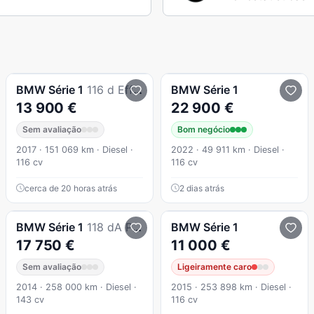
BMW
Série 1
116 d EfficientDynamics Line Sport
BMW
Série 1
13 900 €
22 900 €
Sem avaliação
Bom negócio
2017 · 151 069 km · Diesel ·
2022 · 49 911 km · Diesel ·
116 cv
116 cv
cerca de 20 horas atrás
2 dias atrás
BMW
Série 1
118 dA Pack M
BMW
Série 1
17 750 €
11 000 €
Sem avaliação
Ligeiramente caro
2014 · 258 000 km · Diesel ·
2015 · 253 898 km · Diesel ·
143 cv
116 cv