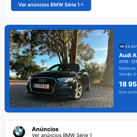
Ver anúncios
BMW Série 1
XS A
Audi A
2016
·
12
Nacional,
Versão S-
extras.
18 9
Quer prom
Anúncios
Ver anúncios BMW Série 1