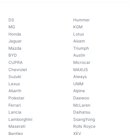
DS
Hummer
MG
KGM
Honda
Lotus
Jaguar
Aixam
Mazda
Triumph
BYD
Austin
CUPRA
Microcar
Chevrolet
MAXUS
Suzuki
Aiways
Lexus
UMM
Abarth
Alpine
Polestar
Daewoo
Ferrari
McLaren
Lancia
Daihatsu
Lamborghini
SsangYong
Maserati
Rolls Royce
Bentley
XEV