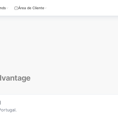
nds
Área de Cliente
Advantage
l
ortugal.