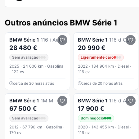
Outros anúncios BMW Série 1
BMW
Série 1
116 i Auto Standard
BMW
Série 1
116 d Corporate Edition
28 480 €
20 990 €
Sem avaliação
Ligeiramente caro
2025 · 24 000 km · Gasolina
2022 · 184 904 km · Diesel ·
· 122 cv
116 cv
cerca de 20 horas atrás
cerca de 20 horas atrás
BMW
Série 1
1M M
BMW
Série 1
116 d Advantage
67 500 €
17 900 €
Sem avaliação
Bom negócio
2012 · 67 790 km · Gasolina ·
2020 · 143 455 km · Diesel ·
170 cv
116 cv