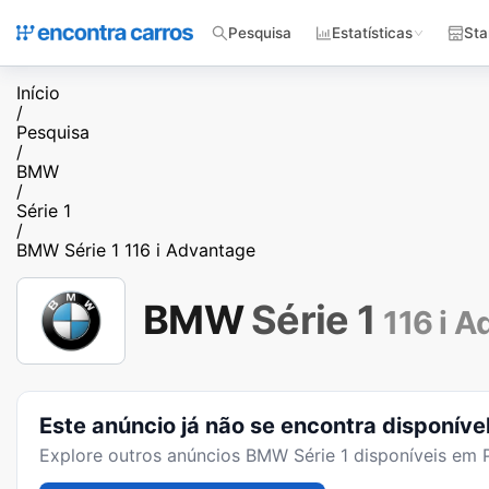
Pesquisa
Estatísticas
Sta
Início
/
Pesquisa
/
BMW
/
Série 1
/
BMW Série 1 116 i Advantage
BMW
Série 1
116 i 
Este anúncio já não se encontra disponíve
Explore outros anúncios
BMW Série 1
disponíveis em P