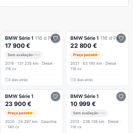
BMW
Série 1
116 d Pack M Auto
BMW
Série 1
116 d Pack M
17 900 €
22 800 €
Sem avaliação
Preço justo
2016 · 131 235 km · Diesel ·
2021 · 63 195 km · Diesel ·
116 cv
116 cv
2 dias atrás
2 dias atrás
BMW
Série 1
BMW
Série 1
23 900 €
10 999 €
Preço justo
Sem avaliação
2020 · 24 297 km · Gasolina
2013 · 238 138 km · Diesel ·
· 140 cv
116 cv