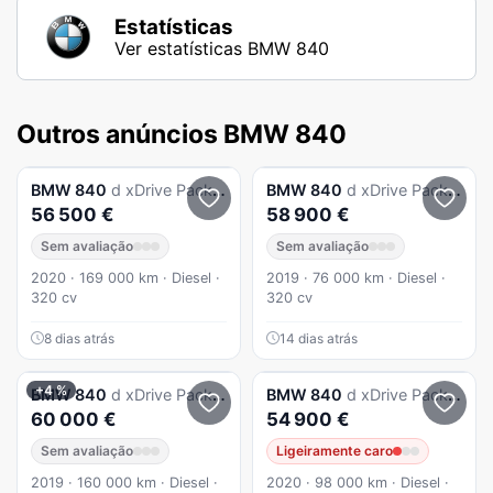
Estatísticas
Ver estatísticas BMW 840
Outros anúncios BMW 840
BMW
840
d xDrive Pack M
BMW
840
d xDrive Pack M
56 500 €
58 900 €
Sem avaliação
Sem avaliação
2020 · 169 000 km · Diesel ·
2019 · 76 000 km · Diesel ·
320 cv
320 cv
8 dias atrás
14 dias atrás
+4 %
BMW
840
d xDrive Pack M
BMW
840
d xDrive Pack M
60 000 €
54 900 €
Sem avaliação
Ligeiramente caro
2019 · 160 000 km · Diesel ·
2020 · 98 000 km · Diesel ·