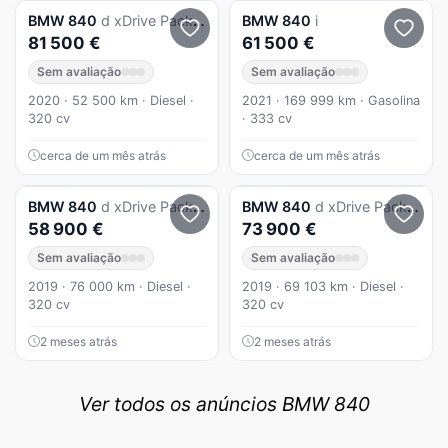
BMW
840
d xDrive Pack M
BMW
840
i
81 500 €
61 500 €
Sem avaliação
Sem avaliação
2020 · 52 500 km · Diesel ·
2021 · 169 999 km · Gasolina
320 cv
· 333 cv
cerca de um mês atrás
cerca de um mês atrás
BMW
840
d xDrive Pack M
BMW
840
d xDrive Pack M
58 900 €
73 900 €
Sem avaliação
Sem avaliação
2019 · 76 000 km · Diesel ·
2019 · 69 103 km · Diesel ·
320 cv
320 cv
2 meses atrás
2 meses atrás
Ver todos os anúncios BMW 840