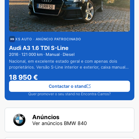
XS AUTO
· ANÚNCIO PATROCINADO
Audi A3 1.6 TDI S-Line
2016
·
121 000
km · Manual · Diesel
Nacional, em excelente estado geral e com apenas dois
proprietários. Versão S-Line interior e exterior, caixa manual
de 6 velocidades e vários extras.
18 950
€
Contactar o stand
Quer promover o seu stand no Encontra Carros?
Anúncios
Ver anúncios BMW 840