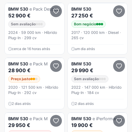
BMW
530
e Pack Desportivo M Pro
BMW
530
52 900 €
27 250 €
Sem avaliação
Bom negócio
2024 · 59 000 km · Híbrido
2017 · 120 000 km · Diesel ·
Plug-In · 299 cv
265 cv
cerca de 16 horas atrás
um dia atrás
BMW
530
e Pack M
BMW
530
28 900 €
29 990 €
Preço justo
Sem avaliação
2020 · 121 500 km · Híbrido
2022 · 147 000 km · Híbrido
Plug-In · 292 cv
Plug-In · 184 cv
2 dias atrás
2 dias atrás
BMW
530
e Pack M
BMW
530
e iPerformance Pack M
29 950 €
19 900 €