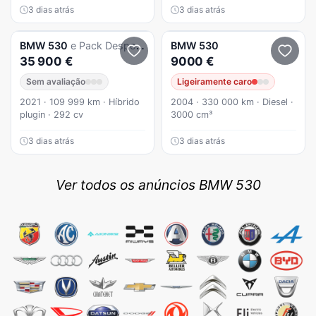
3 dias atrás
3 dias atrás
BMW
530
e Pack Desportivo M
BMW
530
35 900 €
9000 €
Sem avaliação
Ligeiramente caro
2021 · 109 999 km · Híbrido
2004 · 330 000 km · Diesel ·
plugin · 292 cv
3000 cm³
3 dias atrás
3 dias atrás
Ver todos os anúncios BMW 530