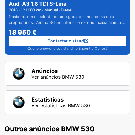
Audi A3 1.6 TDI S-Line
2016
·
121 000
km · Manual · Diesel
Nacional, em excelente estado geral e com apenas dois
proprietários. Versão S-Line interior e exterior, caixa manual
de 6 velocidades e vários extras.
18 950
€
Contactar o stand
Quer promover o seu stand no Encontra Carros?
Anúncios
Ver anúncios BMW 530
Estatísticas
Ver estatísticas BMW 530
Outros anúncios BMW 530