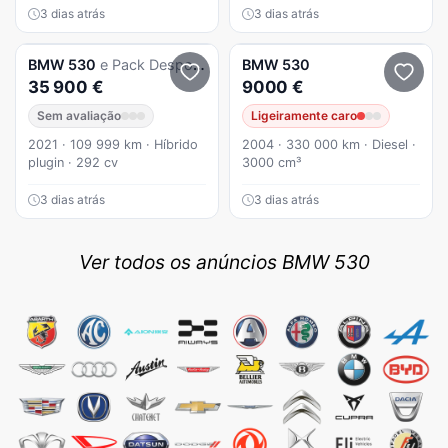
3 dias atrás
3 dias atrás
BMW
530
e Pack Desportivo M
BMW
530
35 900 €
9000 €
Sem avaliação
Ligeiramente caro
2021 · 109 999 km · Híbrido
2004 · 330 000 km · Diesel ·
plugin · 292 cv
3000 cm³
3 dias atrás
3 dias atrás
Ver todos os anúncios BMW 530