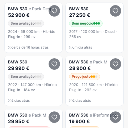
BMW
530
e Pack Desportivo M Pro
BMW
530
52 900 €
27 250 €
Sem avaliação
Bom negócio
2024 · 59 000 km · Híbrido
2017 · 120 000 km · Diesel ·
Plug-In · 299 cv
265 cv
cerca de 16 horas atrás
um dia atrás
BMW
530
BMW
530
e Pack M
29 990 €
28 900 €
Sem avaliação
Preço justo
2022 · 147 000 km · Híbrido
2020 · 121 500 km · Híbrido
Plug-In · 184 cv
Plug-In · 292 cv
2 dias atrás
2 dias atrás
BMW
530
e Pack M
BMW
530
e iPerformance Pack M
29 950 €
19 900 €