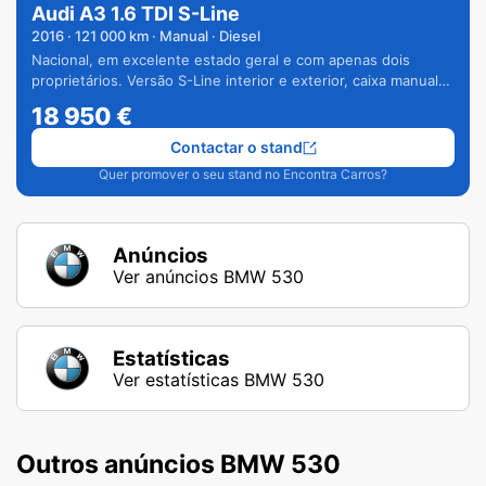
Audi A3 1.6 TDI S-Line
2016
·
121 000
km · Manual · Diesel
Nacional, em excelente estado geral e com apenas dois
proprietários. Versão S-Line interior e exterior, caixa manual
de 6 velocidades e vários extras.
18 950
€
Contactar o stand
Quer promover o seu stand no Encontra Carros?
Anúncios
Ver anúncios BMW 530
Estatísticas
Ver estatísticas BMW 530
Outros anúncios BMW 530