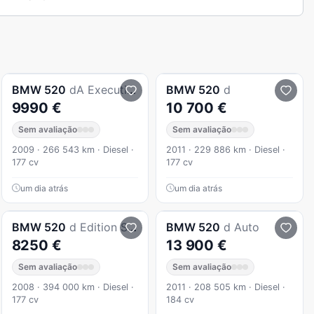
BMW
520
dA Executive
BMW
520
d
9990 €
10 700 €
Sem avaliação
Sem avaliação
2009 · 266 543 km · Diesel ·
2011 · 229 886 km · Diesel ·
177 cv
177 cv
um dia atrás
um dia atrás
BMW
520
d Edition Sport
BMW
520
d Auto
8250 €
13 900 €
Sem avaliação
Sem avaliação
2008 · 394 000 km · Diesel ·
2011 · 208 505 km · Diesel ·
177 cv
184 cv