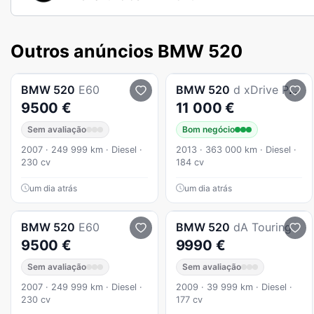
Outros anúncios BMW 520
BMW
520
E60
BMW
520
d xDrive Pack M Auto
9500 €
11 000 €
Sem avaliação
Bom negócio
2007 · 249 999 km · Diesel ·
2013 · 363 000 km · Diesel ·
230 cv
184 cv
um dia atrás
um dia atrás
BMW
520
E60
BMW
520
dA Touring
9500 €
9990 €
Sem avaliação
Sem avaliação
2007 · 249 999 km · Diesel ·
2009 · 39 999 km · Diesel ·
230 cv
177 cv