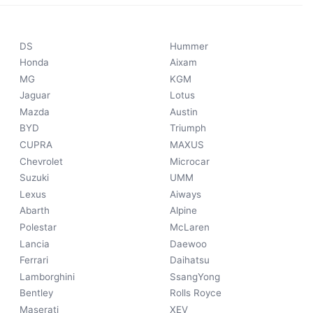
DS
Hummer
Honda
Aixam
MG
KGM
Jaguar
Lotus
Mazda
Austin
BYD
Triumph
CUPRA
MAXUS
Chevrolet
Microcar
Suzuki
UMM
Lexus
Aiways
Abarth
Alpine
Polestar
McLaren
Lancia
Daewoo
Ferrari
Daihatsu
Lamborghini
SsangYong
Bentley
Rolls Royce
Maserati
XEV