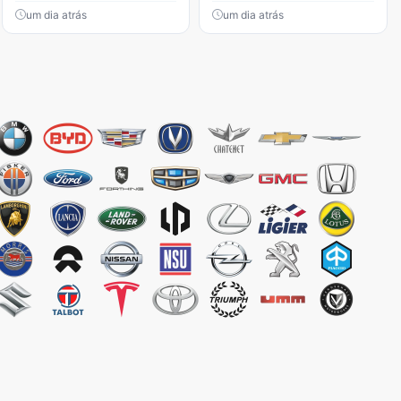
um dia atrás
um dia atrás