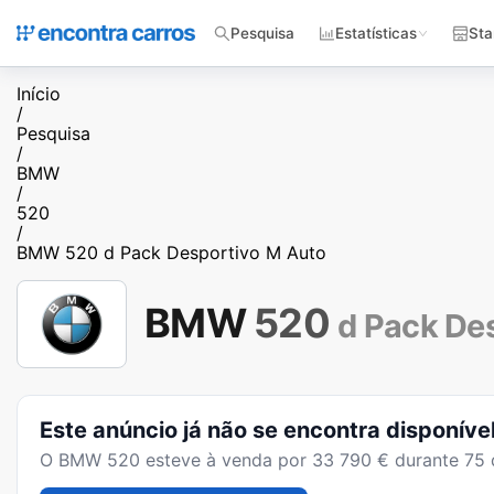
Pesquisa
Estatísticas
Sta
Início
/
Pesquisa
/
BMW
/
520
/
BMW 520 d Pack Desportivo M Auto
BMW
520
d Pack De
Este anúncio já não se encontra disponíve
O
BMW 520
esteve à venda por
33 790
€ durante
75