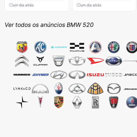
um dia atrás
um dia atrás
Ver todos os anúncios BMW 520