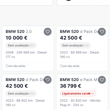
BMW
520
2.0
BMW
520
d Pack Desportivo M Auto
10 000 €
42 500 €
Sem avaliação
Sem avaliação
2008 · 249 999 km · Diesel ·
2023 · 89 999 km · Diesel ·
177 cv
190 cv
um dia atrás
um dia atrás
BMW
520
d Pack Desportivo M Auto
BMW
520
e Pack M
42 500 €
36 799 €
Sem avaliação
Ligeiramente caro
2023 · 88 602 km · Diesel ·
2022 · 60 830 km · Híbrido
190 cv
Plug-In · 204 cv