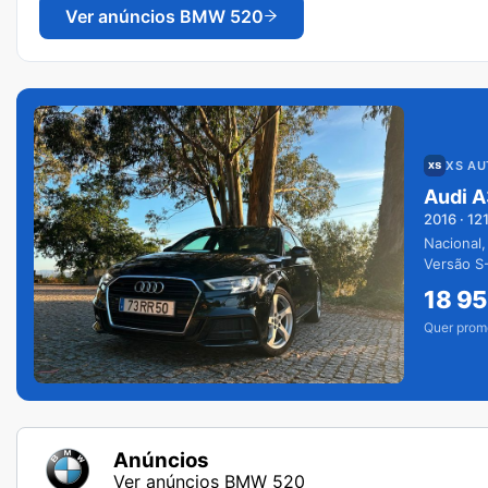
Ver anúncios
BMW 520
XS A
Audi A
2016
·
12
Nacional,
Versão S-
extras.
18 9
Quer prom
Anúncios
Ver anúncios BMW 520