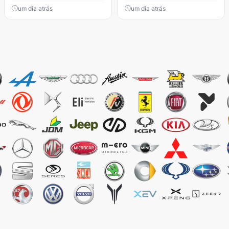
um dia atrás
um dia atrás