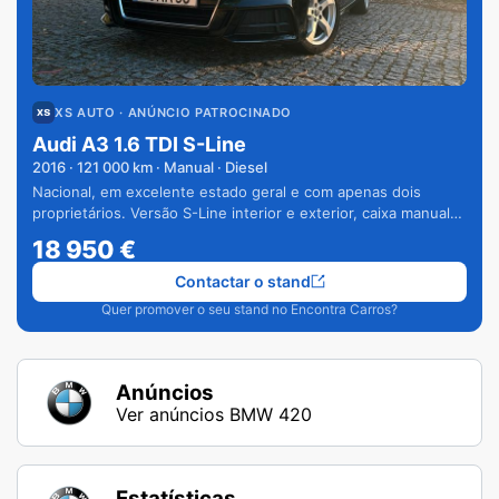
XS AUTO
· ANÚNCIO PATROCINADO
Audi A3 1.6 TDI S-Line
2016
·
121 000
km · Manual · Diesel
Nacional, em excelente estado geral e com apenas dois
proprietários. Versão S-Line interior e exterior, caixa manual
de 6 velocidades e vários extras.
18 950
€
Contactar o stand
Quer promover o seu stand no Encontra Carros?
Anúncios
Ver anúncios BMW 420
Estatísticas