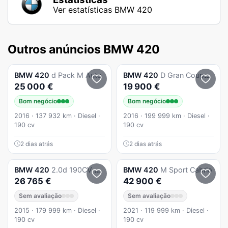
Ver estatísticas BMW 420
Outros anúncios BMW 420
BMW
420
d Pack M Auto
BMW
420
D Gran Coupé M
25 000 €
19 900 €
Bom negócio
Bom negócio
2016 · 137 932 km · Diesel ·
2016 · 199 999 km · Diesel ·
190 cv
190 cv
2 dias atrás
2 dias atrás
BMW
420
2.0d 190CV Cabrio
BMW
420
M Sport Cabrio
26 765 €
42 900 €
Sem avaliação
Sem avaliação
2015 · 179 999 km · Diesel ·
2021 · 119 999 km · Diesel ·
190 cv
190 cv