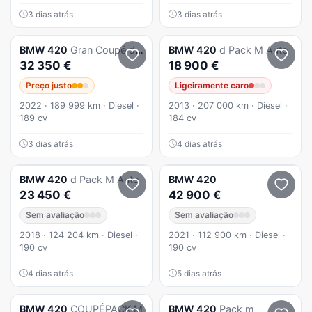
3 dias atrás
3 dias atrás
BMW
420
Gran Coupé d Advantage Auto
BMW
420
d Pack M Auto
32 350 €
18 900 €
Preço justo
Ligeiramente caro
2022 · 189 999 km · Diesel ·
2013 · 207 000 km · Diesel ·
189 cv
184 cv
3 dias atrás
4 dias atrás
BMW
420
d Pack M Auto
BMW
420
23 450 €
42 900 €
Sem avaliação
Sem avaliação
2018 · 124 204 km · Diesel ·
2021 · 112 900 km · Diesel ·
190 cv
190 cv
4 dias atrás
5 dias atrás
BMW
420
COUPÉPACK M
BMW
420
Pack m