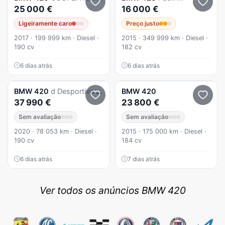
25 000 €
16 000 €
Ligeiramente caro
Preço justo
2017 · 199 999 km · Diesel ·
2015 · 349 999 km · Diesel ·
190 cv
182 cv
6 dias atrás
6 dias atrás
BMW
420
d Desportiva M Auto
BMW
420
37 990 €
23 800 €
Sem avaliação
Sem avaliação
2020 · 78 053 km · Diesel ·
2015 · 175 000 km · Diesel ·
190 cv
184 cv
6 dias atrás
7 dias atrás
Ver todos os anúncios BMW 420