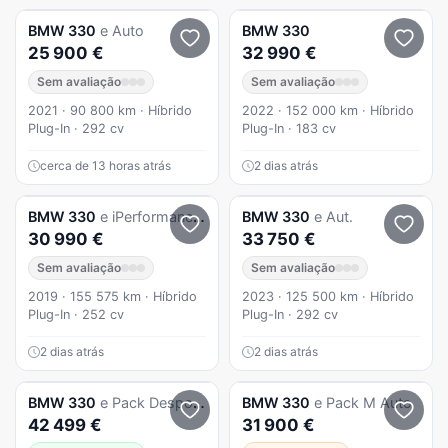
BMW
330
e Auto
BMW
330
25 900 €
32 990 €
Sem avaliação
Sem avaliação
2021 · 90 800 km · Híbrido
2022 · 152 000 km · Híbrido
Plug-In · 292 cv
Plug-In · 183 cv
cerca de 13 horas atrás
2 dias atrás
BMW
330
e iPerformance Pack M
BMW
330
e Aut.
30 990 €
33 750 €
Sem avaliação
Sem avaliação
2019 · 155 575 km · Híbrido
2023 · 125 500 km · Híbrido
Plug-In · 252 cv
Plug-In · 292 cv
2 dias atrás
2 dias atrás
BMW
330
e Pack Desportivo M Auto
BMW
330
e Pack M Auto
42 499 €
31 900 €