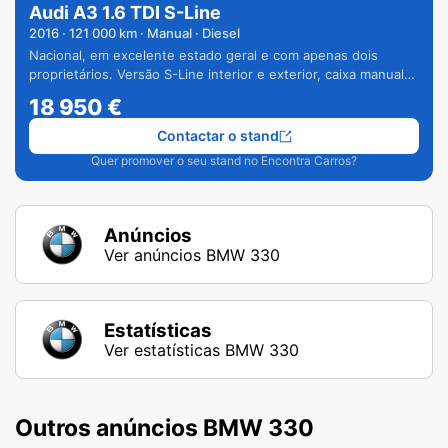
Audi A3 1.6 TDI S-Line
2016
·
121 000
km · Manual · Diesel
Nacional, em excelente estado geral e com apenas dois
proprietários. Versão S-Line interior e exterior, caixa manual
de 6 velocidades e vários extras.
18 950
€
Contactar o stand
Quer promover o seu stand no Encontra Carros?
Anúncios
Ver anúncios BMW 330
Estatísticas
Ver estatísticas BMW 330
Outros anúncios BMW 330