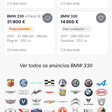
3 dias atrás
3 dias atrás
BMW
330
e Pack M Auto
BMW
330
31 900 €
14 950 €
Preço justo
Sem avaliação
2021 · 61 486 km · Híbrido
2017 · 269 000 km ·
Plug-In · 292 cv
Gasolina · 252 cv
4 dias atrás
4 dias atrás
Ver todos os anúncios BMW 330