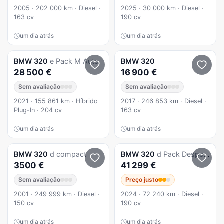
2005 · 202 000 km · Diesel ·
2025 · 30 000 km · Diesel ·
163 cv
190 cv
um dia atrás
um dia atrás
BMW
320
e Pack M Auto
BMW
320
28 500 €
16 900 €
Sem avaliação
Sem avaliação
2021 · 155 861 km · Híbrido
2017 · 246 853 km · Diesel ·
Plug-In · 204 cv
163 cv
um dia atrás
um dia atrás
BMW
320
d compact
BMW
320
d Pack Desportivo M Auto
3500 €
41 299 €
Sem avaliação
Preço justo
2001 · 249 999 km · Diesel ·
2024 · 72 240 km · Diesel ·
150 cv
190 cv
um dia atrás
um dia atrás