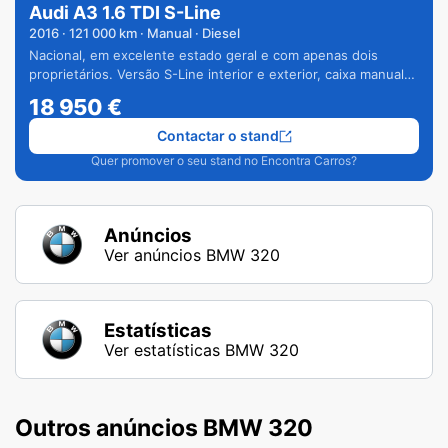
Audi A3 1.6 TDI S-Line
2016
·
121 000
km · Manual · Diesel
Nacional, em excelente estado geral e com apenas dois
proprietários. Versão S-Line interior e exterior, caixa manual
de 6 velocidades e vários extras.
18 950
€
Contactar o stand
Quer promover o seu stand no Encontra Carros?
Anúncios
Ver anúncios BMW 320
Estatísticas
Ver estatísticas BMW 320
Outros anúncios BMW 320