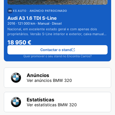
XS AUTO
· ANÚNCIO PATROCINADO
Audi A3 1.6 TDI S-Line
2016
·
121 000
km · Manual · Diesel
Nacional, em excelente estado geral e com apenas dois
proprietários. Versão S-Line interior e exterior, caixa manual
de 6 velocidades e vários extras.
18 950
€
Contactar o stand
Quer promover o seu stand no Encontra Carros?
Anúncios
Ver anúncios BMW 320
Estatísticas
Ver estatísticas BMW 320