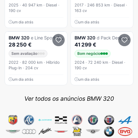
2025 · 40 947 km · Diesel ·
2017 · 246 853 km · Diesel ·
190 cv
163 cv
um dia atrás
um dia atrás
BMW
320
e Line Sport Auto
BMW
320
d Pack Desportivo M Auto
28 250 €
41 299 €
Sem avaliação
Bom negócio
2022 · 82 000 km · Híbrido
2024 · 72 240 km · Diesel ·
Plug-In · 204 cv
190 cv
um dia atrás
um dia atrás
Ver todos os anúncios BMW 320