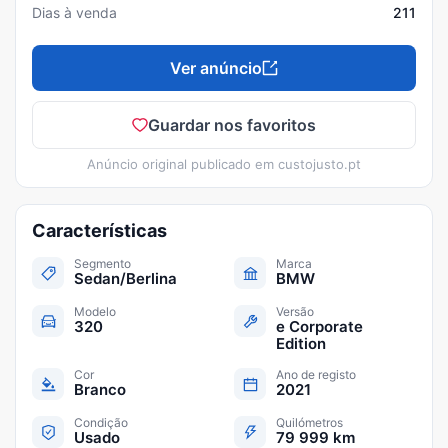
Dias à venda
211
Ver anúncio
Guardar nos favoritos
Anúncio original publicado em
custojusto.pt
Características
Segmento
Marca
Sedan/Berlina
BMW
Modelo
Versão
320
e Corporate
Edition
Cor
Ano de registo
Branco
2021
Condição
Quilómetros
Usado
79 999 km