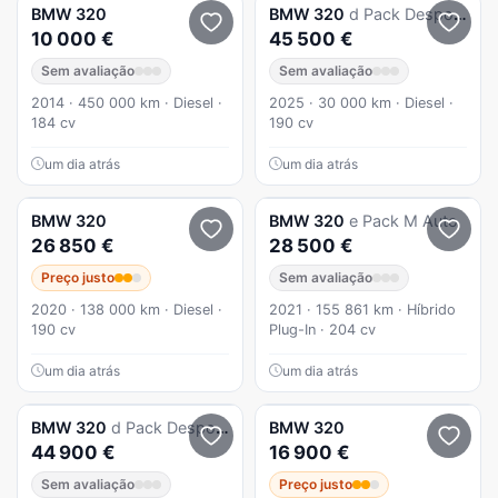
BMW
320
BMW
320
d Pack Desportivo M Auto
10 000 €
45 500 €
Sem avaliação
Sem avaliação
2014 · 450 000 km · Diesel ·
2025 · 30 000 km · Diesel ·
184 cv
190 cv
um dia atrás
um dia atrás
BMW
320
BMW
320
e Pack M Auto
26 850 €
28 500 €
Preço justo
Sem avaliação
2020 · 138 000 km · Diesel ·
2021 · 155 861 km · Híbrido
190 cv
Plug-In · 204 cv
um dia atrás
um dia atrás
BMW
320
d Pack Desportivo M Auto
BMW
320
44 900 €
16 900 €
Sem avaliação
Preço justo