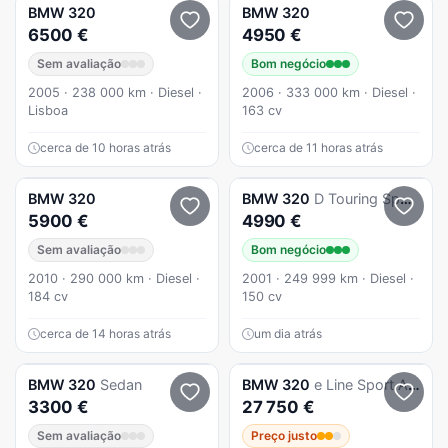
BMW
320
BMW
320
6500 €
4950 €
Sem avaliação
Bom negócio
2005 · 238 000 km · Diesel ·
2006 · 333 000 km · Diesel ·
Lisboa
163 cv
cerca de 10 horas atrás
cerca de 11 horas atrás
BMW
320
BMW
320
D Touring Sport Nacional Pack M
5900 €
4990 €
Sem avaliação
Bom negócio
2010 · 290 000 km · Diesel ·
2001 · 249 999 km · Diesel ·
184 cv
150 cv
cerca de 14 horas atrás
um dia atrás
BMW
320
Sedan
BMW
320
e Line Sport Auto
3300 €
27 750 €
Sem avaliação
Preço justo