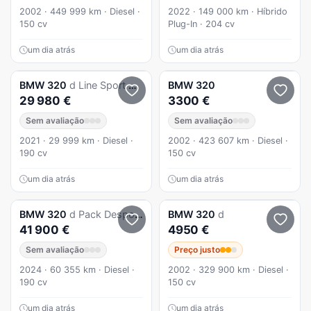
2002 · 449 999 km · Diesel ·
2022 · 149 000 km · Híbrido
150 cv
Plug-In · 204 cv
um dia atrás
um dia atrás
BMW
320
d Line Sport Auto
BMW
320
29 980 €
3300 €
Sem avaliação
Sem avaliação
2021 · 29 999 km · Diesel ·
2002 · 423 607 km · Diesel ·
190 cv
150 cv
um dia atrás
um dia atrás
BMW
320
d Pack Desportivo M Auto
BMW
320
d
41 900 €
4950 €
Sem avaliação
Preço justo
2024 · 60 355 km · Diesel ·
2002 · 329 900 km · Diesel ·
190 cv
150 cv
um dia atrás
um dia atrás