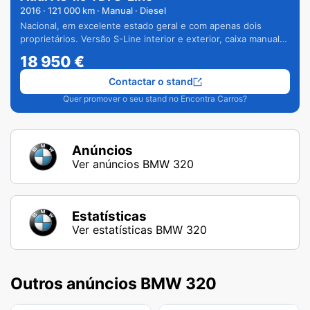
2016
·
121 000
km · Manual · Diesel
Nacional, em excelente estado geral e com apenas dois
proprietários. Versão S-Line interior e exterior, caixa manual
de 6 velocidades e vários extras.
18 950
€
Contactar o stand
Quer promover o seu stand no Encontra Carros?
Anúncios
Ver anúncios BMW 320
Estatísticas
Ver estatísticas BMW 320
Outros anúncios BMW 320