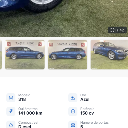
1 / 42
+
37
Modelo
Cor
318
Azul
Quilómetros
Potência
141 000 km
150 cv
Combustível
Número de portas
Diesel
5