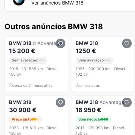
Ver anúncios BMW 318
Outros anúncios BMW 318
BMW
318
d Advantage
BMW
318
15 200 €
1250 €
Sem avaliação
Sem avaliação
2018 · 131 585 km · Diesel ·
1995 · 300 000 km · Diesel ·
150 cv
102 cv
cerca de 24 horas atrás
um dia atrás
BMW
318
BMW
318
Advantage
30 900 €
16 950 €
Preço justo
Bom negócio
2023 · 115 816 km · Diesel ·
2017 · 179 999 km · Diesel ·
150 cv
150 cv