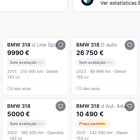
Ver estatística
BMW
318
d Line Sport
BMW
318
D auto
9990 €
26 750 €
Sem avaliação
Sem avaliação
2013 · 210 000 km · Diesel ·
2023 · 89 999 km · Diesel ·
143 cv
150 cv
2 dias atrás
2 dias atrás
BMW
318
BMW
318
d Aut. Advantage
5000 €
10 490 €
Sem avaliação
Preço justo
2002 · 186 000 km · Gasolina
2012 · 242 000 km · Diesel ·
· 143 cv
150 cv