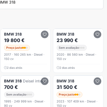
s BMW 318
BMW
318
BMW
318
19 800 €
23 990 €
Preço justo
Sem avaliação
2017 · 160 265 km · Diesel ·
2020 · 86 560 km · Diesel ·
150 cv
150 cv
2 dias atrás
2 dias atrás
BMW
318
Deisel inteiro para peças com documentos ler
BMW
318
700 €
31 500 €
Sem avaliação
Preço justo
1995 · 249 999 km · Diesel ·
2023 · 107 409 km · Diesel ·
90 cv
150 cv