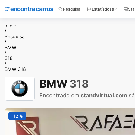
Pesquisa
Estatísticas
Sta
Início
/
Pesquisa
/
BMW
/
318
/
BMW 318
BMW
318
Encontrado em
standvirtual.com
sá
-12 %