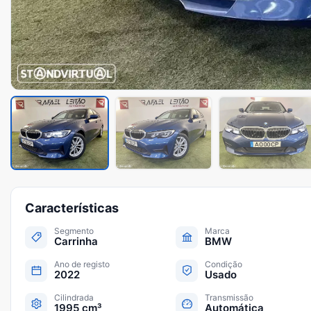
Características
Segmento
Marca
Carrinha
BMW
Ano de registo
Condição
2022
Usado
Cilindrada
Transmissão
1995 cm³
Automática