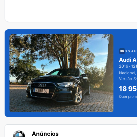
XS A
Audi A
2016
·
12
Nacional,
Versão S-
extras.
18 9
Quer prom
Anúncios