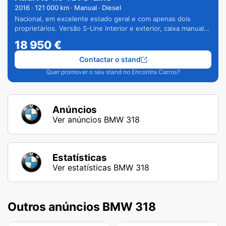
2016
·
121 000
km · Manual · Diesel
Nacional, em excelente estado geral e com apenas dois
proprietários. Versão S-Line interior e exterior, caixa manual
de 6 velocidades e vários extras.
18 950
€
Contactar o stand
Quer promover o seu stand no Encontra Carros?
Anúncios
Ver anúncios BMW 318
Estatísticas
Ver estatísticas BMW 318
Outros anúncios BMW 318