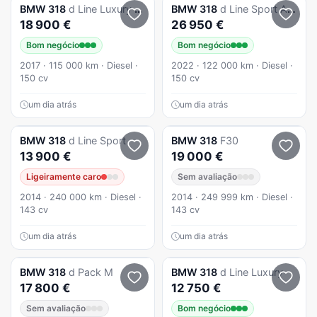
BMW
318
d Line Luxury Auto
BMW
318
d Line Sport Auto
18 900 €
26 950 €
Bom negócio
Bom negócio
2017 · 115 000 km · Diesel ·
2022 · 122 000 km · Diesel ·
150 cv
150 cv
um dia atrás
um dia atrás
BMW
318
d Line Sport
BMW
318
F30
13 900 €
19 000 €
Ligeiramente caro
Sem avaliação
2014 · 240 000 km · Diesel ·
2014 · 249 999 km · Diesel ·
143 cv
143 cv
um dia atrás
um dia atrás
BMW
318
d Pack M
BMW
318
d Line Luxury
17 800 €
12 750 €
Sem avaliação
Bom negócio