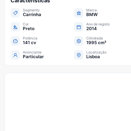
Características
Segmento
Marca
Carrinha
BMW
Cor
Ano de registo
Preto
2014
Potência
Cilindrada
141 cv
1995 cm³
Anúnciante
Localização
Particular
Lisboa