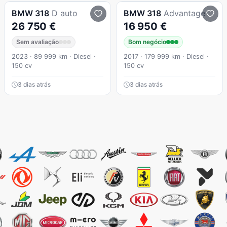
BMW
318
D auto
BMW
318
Advantage
26 750 €
16 950 €
Sem avaliação
Bom negócio
2023 · 89 999 km · Diesel ·
2017 · 179 999 km · Diesel ·
150 cv
150 cv
3 dias atrás
3 dias atrás