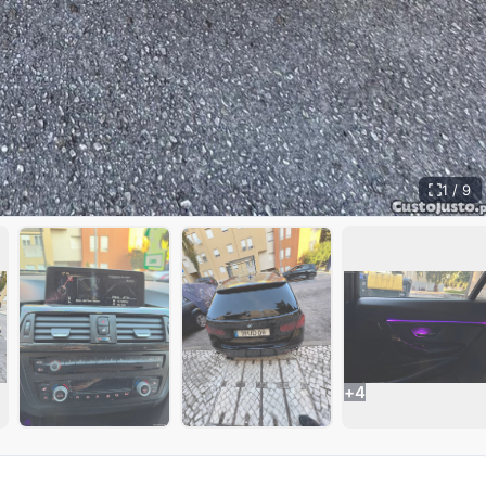
1 / 9
+
4