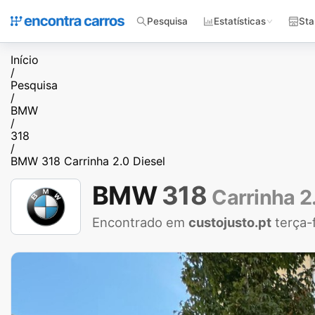
Pesquisa
Estatísticas
Sta
Início
/
Pesquisa
/
BMW
/
318
/
BMW 318 Carrinha 2.0 Diesel
BMW
318
Carrinha 2
Encontrado em
custojusto.pt
terça-