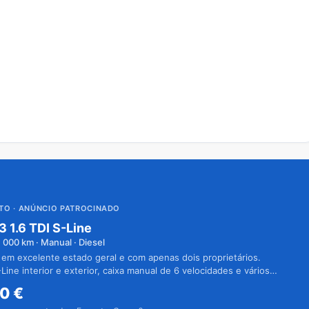
UTO
· ANÚNCIO PATROCINADO
3 1.6 TDI S-Line
1 000
km · Manual · Diesel
 em excelente estado geral e com apenas dois proprietários.
Line interior e exterior, caixa manual de 6 velocidades e vários
50
€