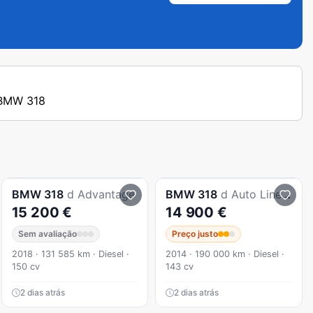
s BMW 318
BMW
318
d Advantage
BMW
318
d Auto Line Luxury
15 200 €
14 900 €
Sem avaliação
Preço justo
2018 · 131 585 km · Diesel ·
2014 · 190 000 km · Diesel ·
150 cv
143 cv
2 dias atrás
2 dias atrás