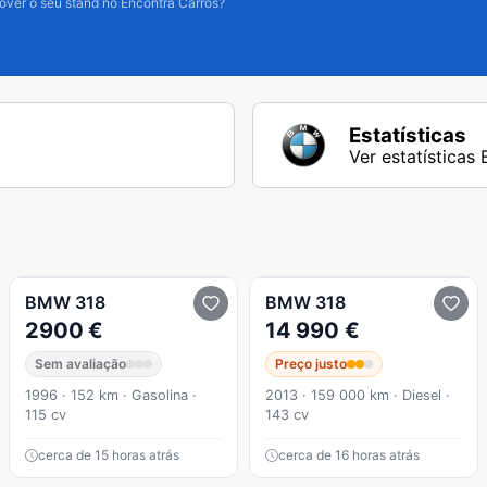
over o seu stand no Encontra Carros?
Estatísticas
Ver estatística
BMW
318
BMW
318
2900 €
14 990 €
Sem avaliação
Preço justo
1996 · 152 km · Gasolina ·
2013 · 159 000 km · Diesel ·
115 cv
143 cv
cerca de 15 horas atrás
cerca de 16 horas atrás