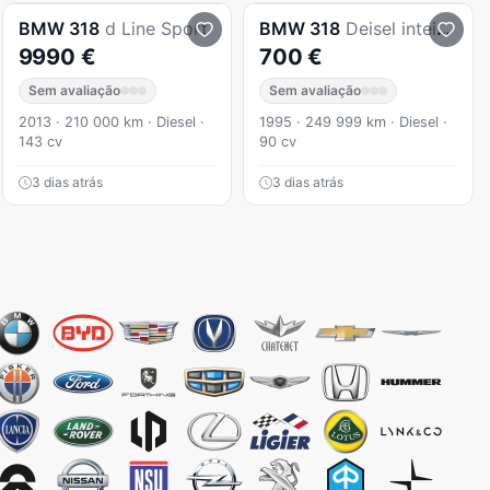
BMW
318
d Line Sport
BMW
318
Deisel inteiro para peças com documentos ler
9990 €
700 €
Sem avaliação
Sem avaliação
2013 · 210 000 km · Diesel ·
1995 · 249 999 km · Diesel ·
143 cv
90 cv
3 dias atrás
3 dias atrás