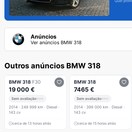
Quer prom
Anúncios
Ver anúncios BMW 318
Outros anúncios BMW 318
BMW
318
F30
BMW
318
19 000 €
7465 €
Sem avaliação
Sem avaliação
2014 · 249 999 km · Diesel ·
2014 · 399 000 km · Diesel ·
143 cv
143 cv
cerca de 13 horas atrás
cerca de 15 horas atrás