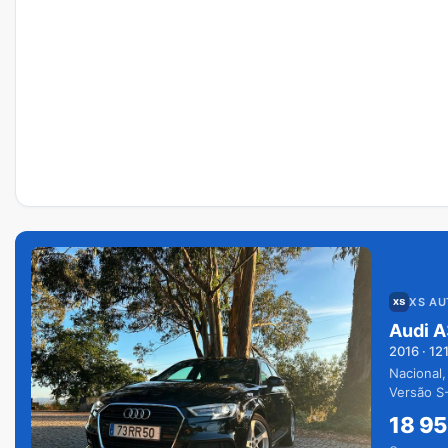
XS A
Audi A
2016
·
12
Nacional,
Versão S-
extras.
18 9