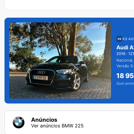
XS A
Audi A
2016
·
12
Nacional,
Versão S-
extras.
18 9
Quer prom
Anúncios
Ver anúncios BMW 225