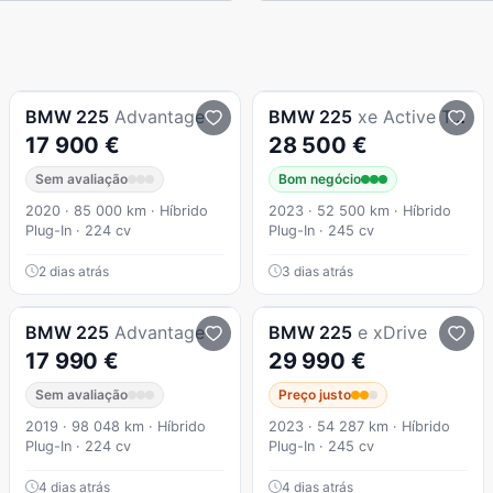
BMW
225
Advantage
BMW
225
xe Active Tourer
17 900 €
28 500 €
Sem avaliação
Bom negócio
2020 · 85 000 km · Híbrido
2023 · 52 500 km · Híbrido
Plug-In · 224 cv
Plug-In · 245 cv
2 dias atrás
3 dias atrás
BMW
225
Advantage
BMW
225
e xDrive
17 990 €
29 990 €
Sem avaliação
Preço justo
2019 · 98 048 km · Híbrido
2023 · 54 287 km · Híbrido
Plug-In · 224 cv
Plug-In · 245 cv
4 dias atrás
4 dias atrás