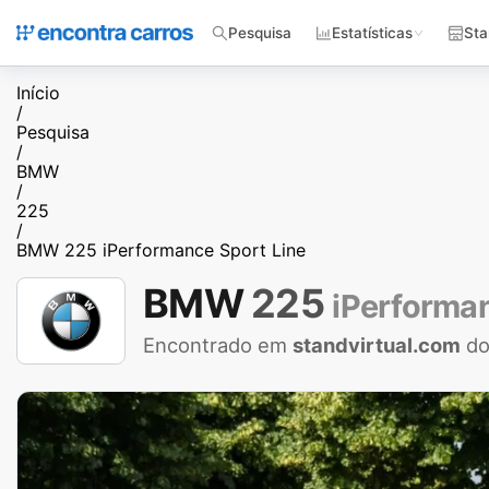
Pesquisa
Estatísticas
Sta
Início
/
Pesquisa
/
BMW
/
225
/
BMW 225 iPerformance Sport Line
BMW
225
iPerforman
Encontrado em
standvirtual.com
do