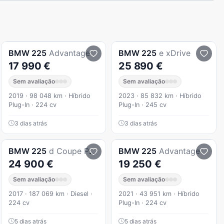
BMW
225
Advantage
BMW
225
e xDrive
17 990 €
25 890 €
Sem avaliação
Sem avaliação
2019 · 98 048 km · Híbrido
2023 · 85 832 km · Híbrido
Plug-In · 224 cv
Plug-In · 245 cv
3 dias atrás
3 dias atrás
BMW
225
d Coupe Pack M Auto
BMW
225
Advantage
24 900 €
19 250 €
Sem avaliação
Sem avaliação
2017 · 187 069 km · Diesel ·
2021 · 43 951 km · Híbrido
224 cv
Plug-In · 224 cv
5 dias atrás
5 dias atrás