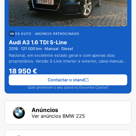
XS AUTO
· ANÚNCIO PATROCINADO
Audi A3 1.6 TDI S-Line
2016
·
121 000
km · Manual · Diesel
Nacional, em excelente estado geral e com apenas dois
proprietários. Versão S-Line interior e exterior, caixa manual
de 6 velocidades e vários extras.
18 950
€
Contactar o stand
Quer promover o seu stand no Encontra Carros?
Anúncios
Ver anúncios BMW 225