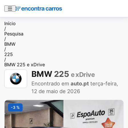
Início
/
Pesquisa
/
BMW
/
225
/
BMW 225 e xDrive
BMW
225
e xDrive
Encontrado em
auto.pt
terça-feira,
12 de maio de 2026
-3 %