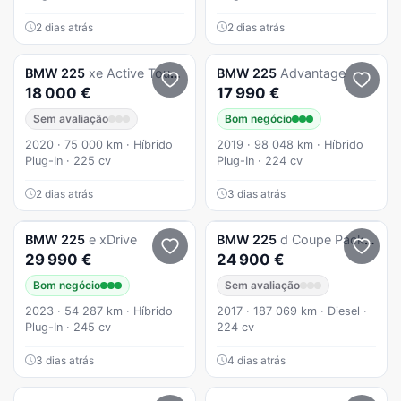
2 dias atrás
2 dias atrás
BMW
225
xe Active Tourer
BMW
225
Advantage
18 000 €
17 990 €
Sem avaliação
Bom negócio
2020 · 75 000 km · Híbrido
2019 · 98 048 km · Híbrido
Plug-In · 225 cv
Plug-In · 224 cv
2 dias atrás
3 dias atrás
BMW
225
e xDrive
BMW
225
d Coupe Pack M Auto
29 990 €
24 900 €
Bom negócio
Sem avaliação
2023 · 54 287 km · Híbrido
2017 · 187 069 km · Diesel ·
Plug-In · 245 cv
224 cv
3 dias atrás
4 dias atrás