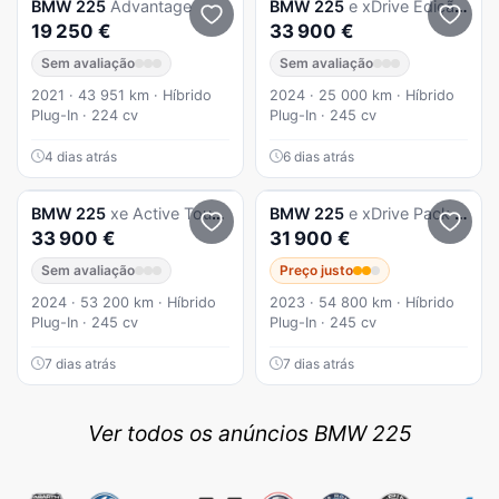
BMW
225
Advantage
BMW
225
e xDrive Edição Optimized
19 250 €
33 900 €
Sem avaliação
Sem avaliação
2021 · 43 951 km · Híbrido
2024 · 25 000 km · Híbrido
Plug-In · 224 cv
Plug-In · 245 cv
4 dias atrás
6 dias atrás
BMW
225
xe Active Tourer
BMW
225
e xDrive Pack Desportivo M
33 900 €
31 900 €
Sem avaliação
Preço justo
2024 · 53 200 km · Híbrido
2023 · 54 800 km · Híbrido
Plug-In · 245 cv
Plug-In · 245 cv
7 dias atrás
7 dias atrás
Ver todos os anúncios BMW 225