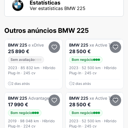
Estatísticas
Ver estatísticas BMW 225
Outros anúncios BMW 225
BMW
225
e xDrive
BMW
225
xe Active Tourer
25 890 €
28 500 €
Sem avaliação
Bom negócio
2023 · 85 832 km · Híbrido
2023 · 52 500 km · Híbrido
Plug-In · 245 cv
Plug-In · 245 cv
2 dias atrás
2 dias atrás
BMW
225
Advantage
BMW
225
xe Active Tourer
17 990 €
28 500 €
Bom negócio
Bom negócio
2019 · 98 048 km · Híbrido
2023 · 52 500 km · Híbrido
Plug-In · 224 cv
Plug-In · 245 cv