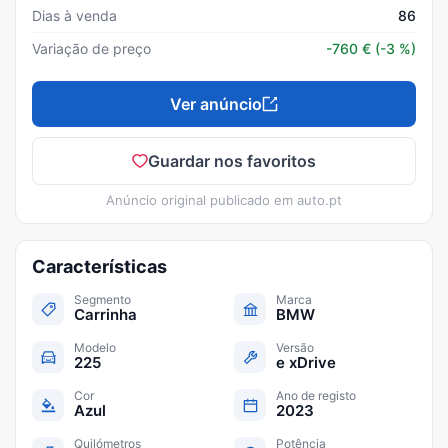
Dias à venda
86
Variação de preço
-760
€
(-3 %)
Ver anúncio
Guardar nos favoritos
Anúncio original publicado em
auto.pt
Características
Segmento
Marca
Carrinha
BMW
Modelo
Versão
225
e xDrive
Cor
Ano de registo
Azul
2023
Quilómetros
Potência