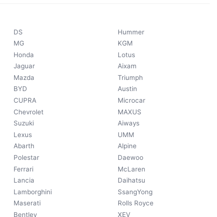
DS
Hummer
MG
KGM
Honda
Lotus
Jaguar
Aixam
Mazda
Triumph
BYD
Austin
CUPRA
Microcar
Chevrolet
MAXUS
Suzuki
Aiways
Lexus
UMM
Abarth
Alpine
Polestar
Daewoo
Ferrari
McLaren
Lancia
Daihatsu
Lamborghini
SsangYong
Maserati
Rolls Royce
Bentley
XEV