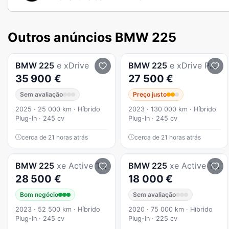
Outros anúncios BMW 225
BMW
225
e xDrive
BMW
225
e xDrive Pack Desportivo M
35 900 €
27 500 €
Sem avaliação
Preço justo
2025 · 25 000 km · Híbrido
2023 · 130 000 km · Híbrido
Plug-In · 245 cv
Plug-In · 245 cv
cerca de 21 horas atrás
cerca de 21 horas atrás
BMW
225
xe Active Tourer
BMW
225
xe Active Tourer
28 500 €
18 000 €
Bom negócio
Sem avaliação
2023 · 52 500 km · Híbrido
2020 · 75 000 km · Híbrido
Plug-In · 245 cv
Plug-In · 225 cv