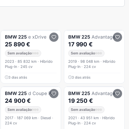
BMW
225
e xDrive
BMW
225
Advantage
25 890 €
17 990 €
Sem avaliação
Sem avaliação
2023 · 85 832 km · Híbrido
2019 · 98 048 km · Híbrido
Plug-In · 245 cv
Plug-In · 224 cv
3 dias atrás
3 dias atrás
BMW
225
d Coupe Pack M Auto
BMW
225
Advantage
24 900 €
19 250 €
Sem avaliação
Sem avaliação
2017 · 187 069 km · Diesel ·
2021 · 43 951 km · Híbrido
224 cv
Plug-In · 224 cv