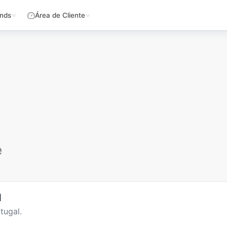
nds
Área de Cliente
e
l
tugal.