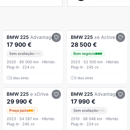
BMW
225
Advantage
BMW
225
xe Active Tourer
17 900 €
28 500 €
Sem avaliação
Bom negócio
2020 · 85 000 km · Híbrido
2023 · 52 500 km · Híbrido
Plug-In · 224 cv
Plug-In · 245 cv
2 dias atrás
3 dias atrás
BMW
225
e xDrive
BMW
225
Advantage
29 990 €
17 990 €
Preço justo
Sem avaliação
2023 · 54 287 km · Híbrido
2019 · 98 048 km · Híbrido
Plug-In · 245 cv
Plug-In · 224 cv