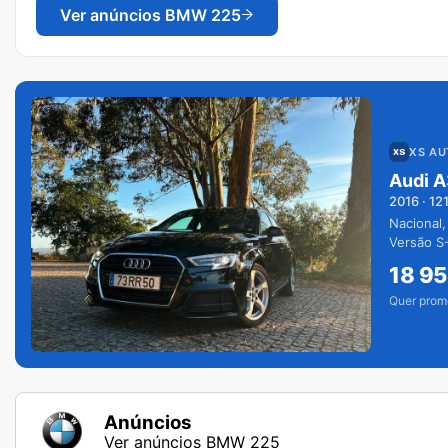
Ver anúncios
BMW 225
XS A
Audi A
2016
·
12
Nacional,
Versão S-
extras.
18 9
Quer prom
Anúncios
Ver anúncios BMW 225