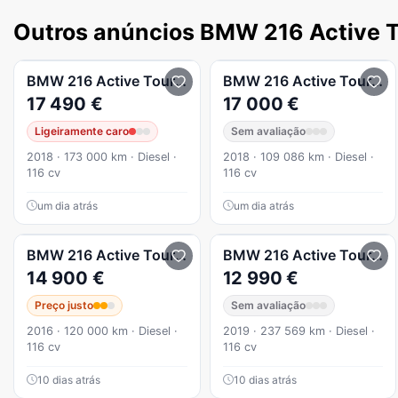
Outros anúncios BMW 216 Active T
BMW
216 Active Tourer
d Line Sport Auto
BMW
216 Active Tourer
d
17 490 €
17 000 €
Ligeiramente caro
Sem avaliação
2018 · 173 000 km · Diesel ·
2018 · 109 086 km · Diesel ·
116 cv
116 cv
um dia atrás
um dia atrás
BMW
216 Active Tourer
BMW
216 Active Tourer
d
14 900 €
12 990 €
Preço justo
Sem avaliação
2016 · 120 000 km · Diesel ·
2019 · 237 569 km · Diesel ·
116 cv
116 cv
10 dias atrás
10 dias atrás