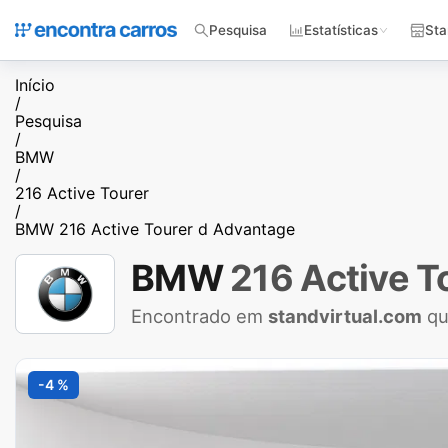
Pesquisa
Estatísticas
Sta
Início
/
Pesquisa
/
BMW
/
216 Active Tourer
/
BMW 216 Active Tourer d Advantage
BMW
216 Active T
Encontrado em
standvirtual.com
qu
-4 %