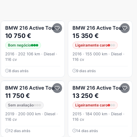
BMW
216 Active Tourer
d Advantage Auto
BMW
216 Active Tourer
d 
10 750 €
15 350 €
Bom negócio
Ligeiramente caro
2016 · 202 106 km · Diesel ·
2016 · 155 000 km · Diesel ·
116 cv
116 cv
8 dias atrás
9 dias atrás
Line Luxury
BMW
216 Active Tourer
d Line Luxury
BMW
216 Active Tourer
d L
11 750 €
13 250 €
Sem avaliação
Ligeiramente caro
2019 · 200 000 km · Diesel ·
2015 · 184 000 km · Diesel ·
116 cv
116 cv
12 dias atrás
14 dias atrás