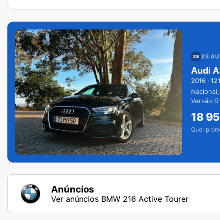
XS A
Audi A
2016
·
12
Nacional,
Versão S-
extras.
18 9
Quer prom
Anúncios
Ver anúncios BMW 216 Active Tourer