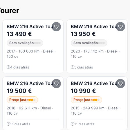
ourer
 Line Sport Auto
BMW
216 Active Tourer
d Line Sport
BMW
216 Active Tourer
13 490 €
13 950 €
Sem avaliação
Sem avaliação
2017 · 160 000 km · Diesel ·
2020 · 173 142 km · Diesel ·
150 cv
116 cv
4 dias atrás
5 dias atrás
 Line Sport
BMW
216 Active Tourer
d Pack M
BMW
216 Active Tourer
d 
19 500 €
10 990 €
Preço justo
Preço justo
2018 · 92 611 km · Diesel ·
2015 · 249 999 km · Diesel ·
116 cv
116 cv
11 dias atrás
11 dias atrás