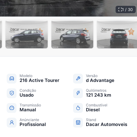
1 / 30
+
25
Modelo
Versão
216 Active Tourer
d Advantage
Condição
Quilómetros
Usado
121 243 km
Transmissão
Combustível
Manual
Diesel
Anúnciante
Stand
Profissional
Dacar Automoveis