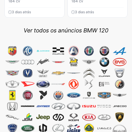
184 cv
184 cv
3 dias atrás
3 dias atrás
Ver todos os anúncios BMW 120