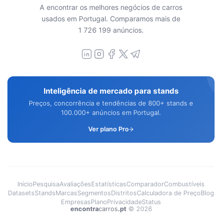
A encontrar os melhores negócios de carros
usados em Portugal. Comparamos mais de
1 726 199 anúncios.
Inteligência de mercado para stands
Preços, concorrência e tendências de 800+ stands e
100.000+ anúncios em Portugal.
Ver plano Pro
Início
Pesquisa
Avaliações
Estatísticas
Comparador
Combustíveis
Datasets
Stands
Marcas
Segmentos
Distritos
Calculadora de Preço
Blog
Empresas
Plano
Privacidade
Status
encontra
carros
.pt
©
2026