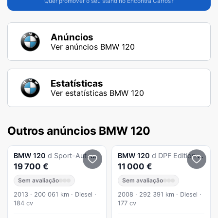
Quer promover o seu stand no Encontra Carros?
Anúncios
Ver anúncios BMW 120
Estatísticas
Ver estatísticas BMW 120
Outros anúncios BMW 120
BMW
120
d Sport-Aut. BluePerformance Sport Line
BMW
120
d DPF Edition Sport
19 700 €
11 000 €
Sem avaliação
Sem avaliação
2013 · 200 061 km · Diesel ·
2008 · 292 391 km · Diesel ·
184 cv
177 cv