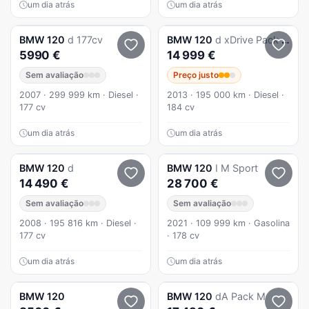
um dia atrás
um dia atrás
BMW
120
d 177cv
BMW
120
d xDrive Pack M
5990 €
14 999 €
Sem avaliação
Preço justo
2007 · 299 999 km · Diesel ·
2013 · 195 000 km · Diesel ·
177 cv
184 cv
um dia atrás
um dia atrás
BMW
120
d
BMW
120
I M Sport
14 490 €
28 700 €
Sem avaliação
Sem avaliação
2008 · 195 816 km · Diesel ·
2021 · 109 999 km · Gasolina
177 cv
· 178 cv
um dia atrás
um dia atrás
BMW
120
BMW
120
dA Pack M