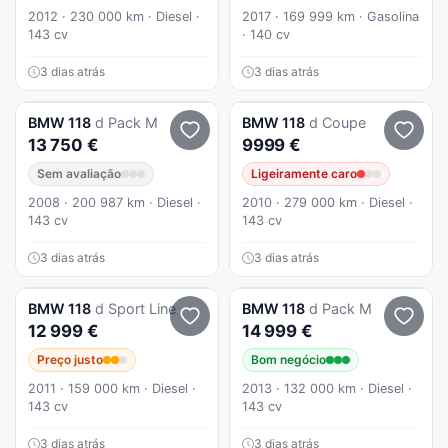
2012 · 230 000 km · Diesel ·
2017 · 169 999 km · Gasolina
143 cv
· 140 cv
3 dias atrás
3 dias atrás
BMW
118
d Pack M
BMW
118
d Coupe
13 750 €
9999 €
Sem avaliação
Ligeiramente caro
2008 · 200 987 km · Diesel ·
2010 · 279 000 km · Diesel ·
143 cv
143 cv
3 dias atrás
3 dias atrás
BMW
118
d Sport Line
BMW
118
d Pack M
12 999 €
14 999 €
Preço justo
Bom negócio
2011 · 159 000 km · Diesel ·
2013 · 132 000 km · Diesel ·
143 cv
143 cv
3 dias atrás
3 dias atrás