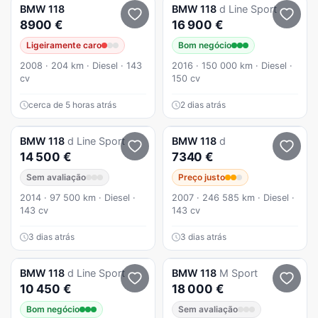
BMW
118
BMW
118
d Line Sport
8900 €
16 900 €
Ligeiramente caro
Bom negócio
2008 · 204 km · Diesel · 143
2016 · 150 000 km · Diesel ·
cv
150 cv
cerca de 5 horas atrás
2 dias atrás
BMW
118
d Line Sport
BMW
118
d
14 500 €
7340 €
Sem avaliação
Preço justo
2014 · 97 500 km · Diesel ·
2007 · 246 585 km · Diesel ·
143 cv
143 cv
3 dias atrás
3 dias atrás
BMW
118
d Line Sport
BMW
118
M Sport
10 450 €
18 000 €
Bom negócio
Sem avaliação