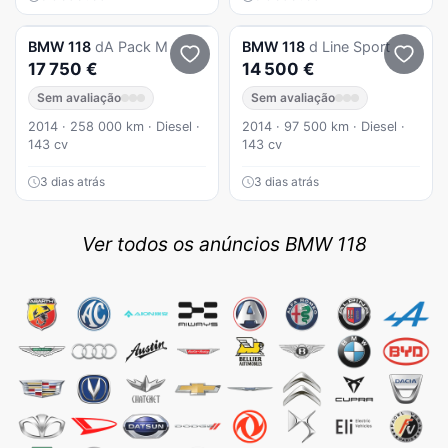
BMW
118
dA Pack M
BMW
118
d Line Sport
17 750 €
14 500 €
Sem avaliação
Sem avaliação
2014 · 258 000 km · Diesel ·
2014 · 97 500 km · Diesel ·
143 cv
143 cv
3 dias atrás
3 dias atrás
Ver todos os anúncios BMW 118