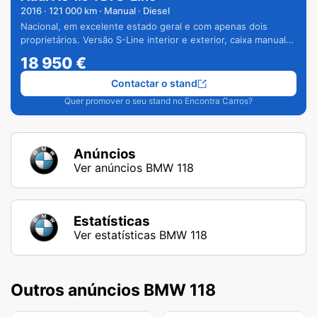
2016
·
121 000
km · Manual · Diesel
Nacional, em excelente estado geral e com apenas dois
proprietários. Versão S-Line interior e exterior, caixa manual
de 6 velocidades e vários extras.
18 950
€
Contactar o stand
Quer promover o seu stand no Encontra Carros?
Anúncios
Ver anúncios BMW 118
Estatísticas
Ver estatísticas BMW 118
Outros anúncios BMW 118