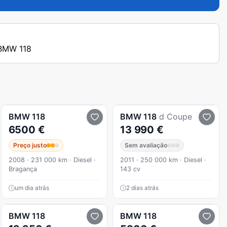
 BMW 118
BMW
118
BMW
118
d Coupe
6500 €
13 990 €
Preço justo
Sem avaliação
2008 · 231 000 km · Diesel ·
2011 · 250 000 km · Diesel ·
Bragança
143 cv
um dia atrás
2 dias atrás
BMW
118
BMW
118