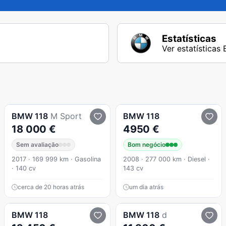
Estatísticas
Ver estatísticas
BMW
118
M Sport
BMW
118
18 000 €
4950 €
Sem avaliação
Bom negócio
2017 · 169 999 km · Gasolina
2008 · 277 000 km · Diesel ·
· 140 cv
143 cv
cerca de 20 horas atrás
um dia atrás
BMW
118
BMW
118
d