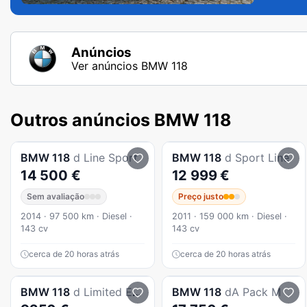
Anúncios
Ver anúncios BMW 118
Outros anúncios BMW 118
BMW
118
d Line Sport
BMW
118
d Sport Line
14 500 €
12 999 €
Sem avaliação
Preço justo
2014 · 97 500 km · Diesel ·
2011 · 159 000 km · Diesel ·
143 cv
143 cv
cerca de 20 horas atrás
cerca de 20 horas atrás
BMW
118
d Limited Edition Lifestyle c/ M Sport Pack
BMW
118
dA Pack M