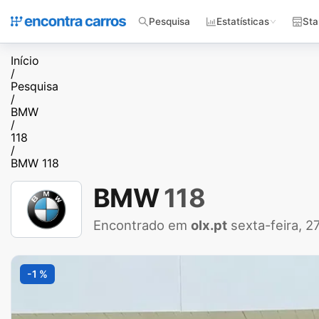
Pesquisa
Estatísticas
Sta
Início
/
Pesquisa
/
BMW
/
118
/
BMW 118
BMW
118
Encontrado em
olx.pt
sexta-feira, 
-1 %