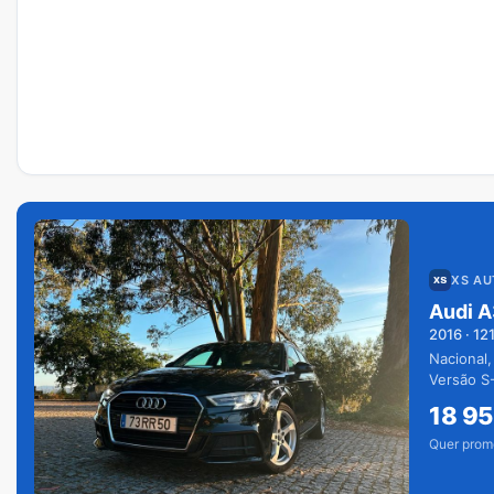
XS A
Audi A
2016
·
12
Nacional,
Versão S-
extras.
18 9
Quer prom