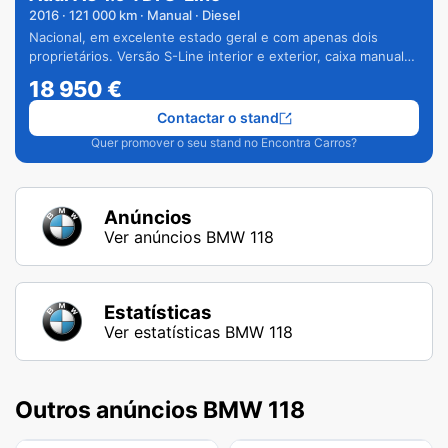
2016
·
121 000
km · Manual · Diesel
Nacional, em excelente estado geral e com apenas dois
proprietários. Versão S-Line interior e exterior, caixa manual
de 6 velocidades e vários extras.
18 950
€
Contactar o stand
Quer promover o seu stand no Encontra Carros?
Anúncios
Ver anúncios BMW 118
Estatísticas
Ver estatísticas BMW 118
Outros anúncios BMW 118