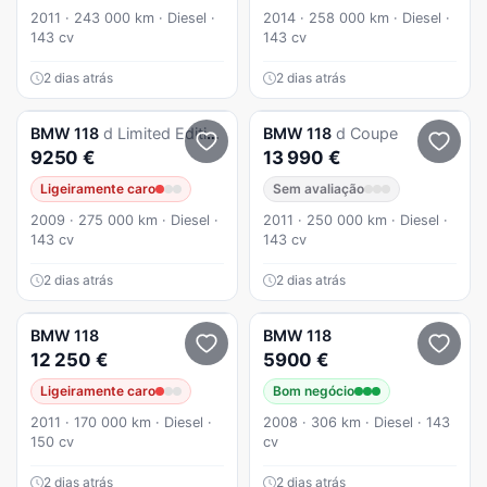
2011 · 243 000 km · Diesel ·
2014 · 258 000 km · Diesel ·
143 cv
143 cv
2 dias atrás
2 dias atrás
BMW
118
d Limited Edition Lifestyle c/ M Sport Pack
BMW
118
d Coupe
9250 €
13 990 €
Ligeiramente caro
Sem avaliação
2009 · 275 000 km · Diesel ·
2011 · 250 000 km · Diesel ·
143 cv
143 cv
2 dias atrás
2 dias atrás
BMW
118
BMW
118
12 250 €
5900 €
Ligeiramente caro
Bom negócio
2011 · 170 000 km · Diesel ·
2008 · 306 km · Diesel · 143
150 cv
cv
2 dias atrás
2 dias atrás