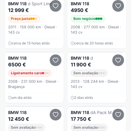
BMW
118
d Sport Line
BMW
118
12 999 €
4950 €
Preço justo
Bom negócio
2011 · 159 000 km · Diesel ·
2008 · 277 000 km · Diesel ·
143 cv
143 cv
cerca de 15 horas atrás
cerca de 20 horas atrás
BMW
118
BMW
118
d
6500 €
11 900 €
Ligeiramente caro
Sem avaliação
2008 · 231 000 km · Diesel ·
2013 · 128 244 km · Diesel ·
Bragança
143 cv
um dia atrás
2 dias atrás
BMW
118
BMW
118
dA Pack M
12 450 €
17 750 €
Sem avaliação
Sem avaliação